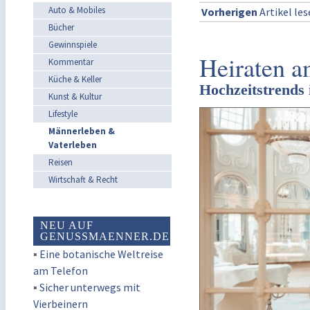
Auto & Mobiles
Vorherigen
Artikel le
Bücher
Gewinnspiele
Heiraten a
Kommentar
Küche & Keller
Hochzeitstrend
Kunst & Kultur
Lifestyle
Männerleben &
Vaterleben
Reisen
Wirtschaft & Recht
NEU AUF
GENUSSMAENNER.DE
▪
Eine botanische Weltreise
am Telefon
▪
Sicher unterwegs mit
Vierbeinern