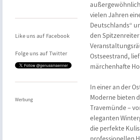
außergewöhnliche
vielen Jahren ei
Deutschlands“ und
den Spitzenreiter
Like uns auf Facebook
Veranstaltungsrä
Folge uns auf Twitter
Ostseestrand, lie
märchenhafte Hoc
In einer an der O
Moderne bieten d
Werbung
Travemünde – vom
eleganten Winter
die perfekte Kuli
professionellen 