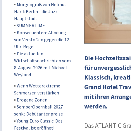
▪
Morgengruß von Helmut
Harff: Berlin - die Jazz-
Hauptstadt
▪
SUMMERTIME
▪
Konsequentere Ahndung
von Verstößen gegen die 12-
Uhr-Regel
▪
Die aktuellen
Die Hochzeitssai
Wirtschaftsnachrichten vom
für unvergesslic
8. August 2026 mit Michael
Weyland
Klassisch, kreat
▪
Wenn Wetterextreme
Grand Hotel Tra
Schmerzen verstärken
mit ihren Arran
▪
Erogene Zonen
werden.
▪
SemperOpernball 2027
senkt Debütantenpreise
▪
Young Euro Classic: Das
Das ATLANTIC Gra
Festival ist eröffnet!