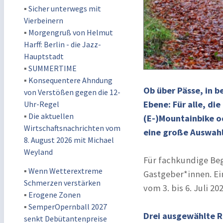
▪
Sicher unterwegs mit
Vierbeinern
▪
Morgengruß von Helmut
Harff: Berlin - die Jazz-
Hauptstadt
▪
SUMMERTIME
▪
Konsequentere Ahndung
Ob über Pässe, in b
von Verstößen gegen die 12-
Ebene: Für alle, di
Uhr-Regel
▪
Die aktuellen
(E-)Mountainbike o
Wirtschaftsnachrichten vom
eine große Auswahl
8. August 2026 mit Michael
Weyland
Für fachkundige Beg
▪
Wenn Wetterextreme
Gastgeber*innen. Ein
Schmerzen verstärken
vom 3. bis 6. Juli 202
▪
Erogene Zonen
▪
SemperOpernball 2027
Drei ausgewählte R
senkt Debütantenpreise