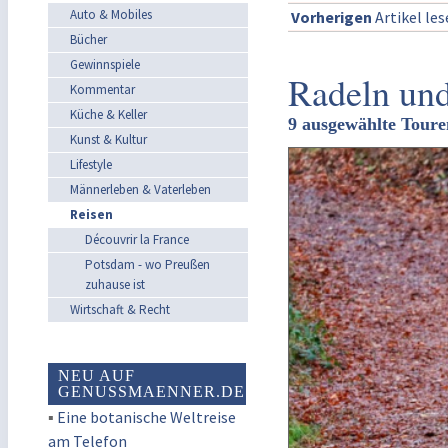
Auto & Mobiles
Vorherigen
Artikel le
Bücher
Gewinnspiele
Radeln un
Kommentar
Küche & Keller
9 ausgewählte Toure
Kunst & Kultur
Lifestyle
Männerleben & Vaterleben
Reisen
Découvrir la France
Potsdam - wo Preußen
zuhause ist
Wirtschaft & Recht
NEU AUF
GENUSSMAENNER.DE
▪
Eine botanische Weltreise
am Telefon