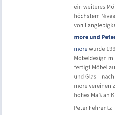
ein weiteres Mö
höchstem Niveau
von Langlebigke
more und Pete
more
wurde 1993
Möbeldesign mi
fertigt Möbel au
und Glas – nach
more vereinen z
hohes Maß an K
Peter Fehrentz i