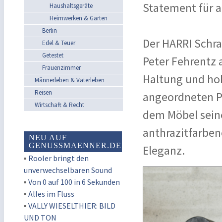
Statement für 
Haushaltsgeräte
Heimwerken & Garten
Berlin
Der HARRI Schr
Edel & Teuer
Getestet
Peter Fehrentz 
Frauenzimmer
Haltung und ho
Männerleben & Vaterleben
Reisen
angeordneten Pro
Wirtschaft & Recht
dem Möbel seine 
anthrazitfarben
NEU AUF
GENUSSMAENNER.DE
Eleganz.
▪
Rooler bringt den
unverwechselbaren Sound
▪
Von 0 auf 100 in 6 Sekunden
▪
Alles im Fluss
▪
VALLY WIESELTHIER: BILD
UND TON