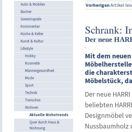
Auto & Mobiles
Vorherigen
Artikel le
Bücher
Gewinnspiele
Schrank: I
Kommentar
Küche & Keller
Der neue HARRI
Kunst & Kultur
Lifestyle
Mit dem neuen
Hobby
Möbelherstell
Kosmetik
Männergesundheit
die charakterst
Mode
Möbelstück, d
Sport
Der neue HARRI 
Technik
Tierisches
beliebten HARRI
Wohnen
Designmöbel ver
Aktuelle Wohntrends
Quer durch Haus &
Nussbaumholz u
Wohnung