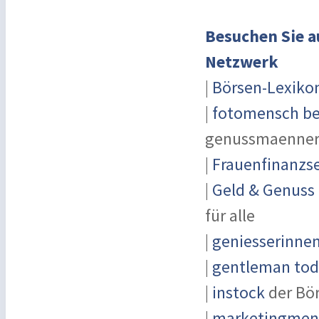
Besuchen Sie a
Netzwerk
|
Börsen-Lexiko
|
fotomensch be
genussmaenner
|
Frauenfinanzse
|
Geld & Genuss
für alle
|
geniesserinne
|
gentleman toda
|
instock
der Bö
|
marketingmensc