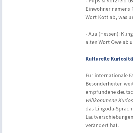
- Pups & Kotzfeld (
Einwohner namens P
Wort Kott ab, was u
- Aua (Hessen): Kli
alten Wort Owe ab un
Kulturelle Kuriosi
Für internationale 
Besonderheiten weit 
empfundene deutsch
willkommene Kuriosi
das Lingoda-Spracht
Lautverschiebungen
verändert hat.