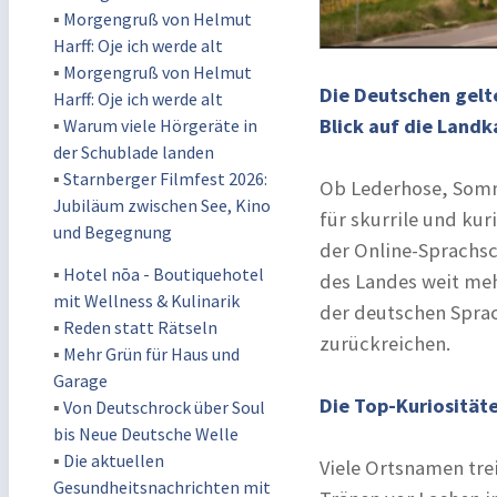
▪
Morgengruß von Helmut
Harff: Oje ich werde alt
▪
Morgengruß von Helmut
Die Deutschen gelt
Harff: Oje ich werde alt
Blick auf die Landk
▪
Warum viele Hörgeräte in
der Schublade landen
▪
Starnberger Filmfest 2026:
Ob Lederhose, Somme
Jubiläum zwischen See, Kino
für skurrile und ku
und Begegnung
der Online-Sprachsc
▪
Hotel nōa - Boutiquehotel
des Landes weit meh
mit Wellness & Kulinarik
der deutschen Sprac
▪
Reden statt Rätseln
zurückreichen.
▪
Mehr Grün für Haus und
Garage
Die Top-Kuriosität
▪
Von Deutschrock über Soul
bis Neue Deutsche Welle
▪
Die aktuellen
Viele Ortsnamen tr
Gesundheitsnachrichten mit