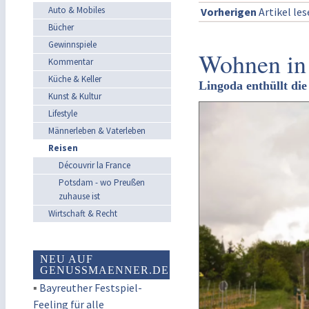
Auto & Mobiles
Vorherigen
Artikel le
Bücher
Gewinnspiele
Wohnen in 
Kommentar
Küche & Keller
Lingoda enthüllt di
Kunst & Kultur
Lifestyle
Männerleben & Vaterleben
Reisen
Découvrir la France
Potsdam - wo Preußen
zuhause ist
Wirtschaft & Recht
NEU AUF
GENUSSMAENNER.DE
▪
Bayreuther Festspiel-
Feeling für alle