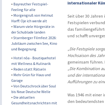
internationaler Kü
▪
Bayreuther Festspiel-
Feeling für alle
▪
Morgengruß von Helmut
Seit über 30 Jahren 
Harff: Oje ich werde alt
Festspielen verbund
▪
Warum viele Hörgeräte in
das familiengeführt
der Schublade landen
und schafft unverge
▪
Starnberger Filmfest 2026:
Jubiläum zwischen See, Kino
„Die Festspiele sorg
und Begegnung
Hochsaison des Jah
▪
Hotel nōa - Boutiquehotel
gemeinsam führen. Fü
mit Wellness & Kulinarik
„Die Kombination au
▪
Reden statt Rätseln
▪
Mehr Grün für Haus und
und der internation
Garage
Aufführungen zu eine
▪
Von Deutschrock über Soul
bis Neue Deutsche Welle
Was 1946 mit einer 
▪
Die aktuellen
den bedeutendsten 
Gesundheitsnachrichten mit