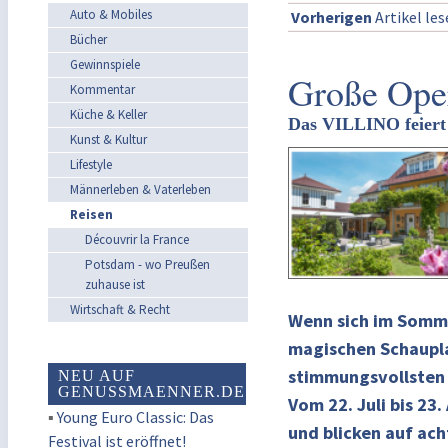
Auto & Mobiles
Vorherigen
Artikel le
Bücher
Gewinnspiele
Große Oper
Kommentar
Küche & Keller
Das VILLINO feiert 
Kunst & Kultur
Lifestyle
Männerleben & Vaterleben
Reisen
Découvrir la France
Potsdam - wo Preußen
zuhause ist
Wirtschaft & Recht
Wenn sich im Somme
magischen Schaupla
stimmungsvollsten Z
NEU AUF
GENUSSMAENNER.DE
Vom 22. Juli bis 23
▪
Young Euro Classic: Das
und blicken auf ach
Festival ist eröffnet!