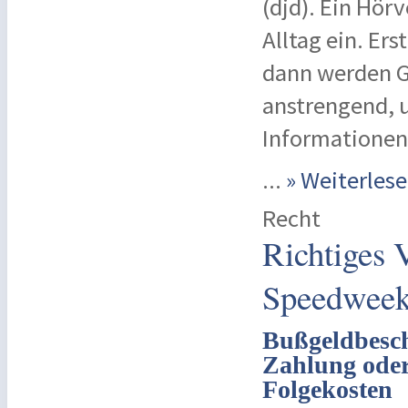
(djd). Ein Hör
Alltag ein. Ers
dann werden G
anstrengend, 
Informationen
...
» Weiterle
Recht
Richtiges V
Speedwee
Bußgeldbesche
Zahlung oder
Folgekosten