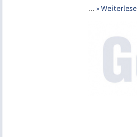
...
» Weiterle