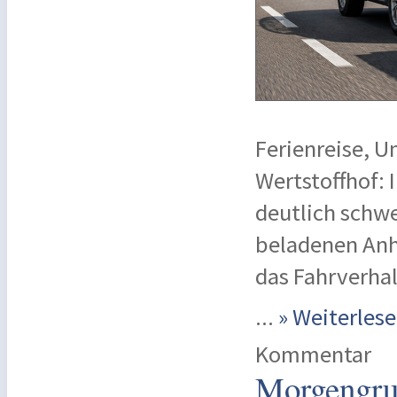
Ferienreise, 
Wertstoffhof: 
deutlich schwe
beladenen Anh
das Fahrverha
...
» Weiterle
Kommentar
Morgengru