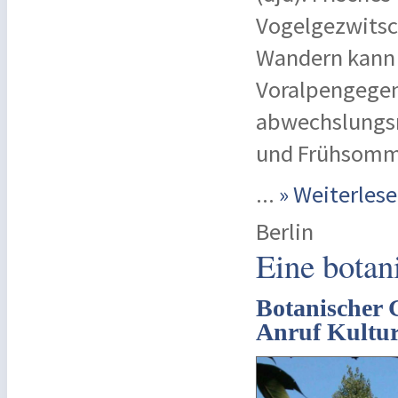
Vogelgezwitsc
Wandern kann 
Voralpengegen
abwechslungsr
und Frühsomm
...
» Weiterle
Berlin
Eine botan
Botanischer 
Anruf Kultu