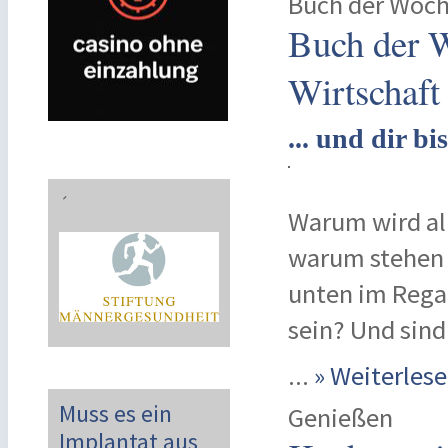
Buch der Woc
Buch der 
Wirtschaft
... und dir b
´
Warum wird al
warum stehen 
unten im Regal
sein? Und sind
...
» Weiterle
Muss es ein
Genießen
Implantat aus