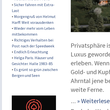
▪
Sicher fahren mit Extra-
Last
▪
Morgengruß von Helmut
Harff: Weit vorausdenken
▪
Wieder mehr vom Leben
mitbekommen
▪
Richtiges Verhalten bei
Privatsphäre i
Post nach der Speedweek
▪
Endlich Erleuchtung
Luxus geworden
▪
Helga Paris. Häuser und
erleben. Wenn 
Gesichter. Halle 1983–85
▪
Es grünt so grün zwischen
Gold- und Kup
Bergen und Seen
Ahrntal jene be
weite Ferne.
...
» Weiterle