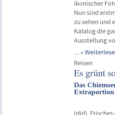
ikonischer Fot
Nun sind erstm
zu sehen und 
Katalog die ga
Ausstellung vo
...
» Weiterle
Reisen
Es grünt s
Das Chiemsee
Extraportion
(djd). Frische