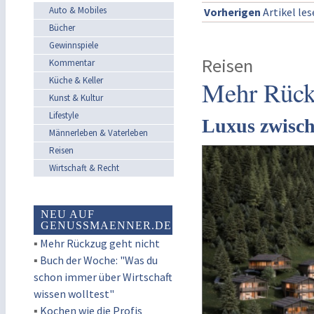
Auto & Mobiles
Vorherigen
Artikel le
Bücher
Gewinnspiele
Reisen
Kommentar
Küche & Keller
Mehr Rückz
Kunst & Kultur
Lifestyle
Luxus zwisc
Männerleben & Vaterleben
Reisen
Wirtschaft & Recht
NEU AUF
GENUSSMAENNER.DE
▪
Mehr Rückzug geht nicht
▪
Buch der Woche: "Was du
schon immer über Wirtschaft
wissen wolltest"
▪
Kochen wie die Profis