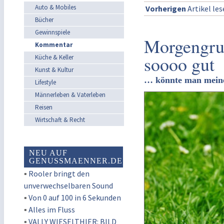
Auto & Mobiles
Vorherigen
Artikel le
Bücher
Gewinnspiele
Morgengruß
Kommentar
soooo gut
Küche & Keller
Kunst & Kultur
… könnte man mein
Lifestyle
Männerleben & Vaterleben
Reisen
Wirtschaft & Recht
NEU AUF
GENUSSMAENNER.DE
▪
Rooler bringt den
unverwechselbaren Sound
▪
Von 0 auf 100 in 6 Sekunden
▪
Alles im Fluss
▪
VALLY WIESELTHIER: BILD