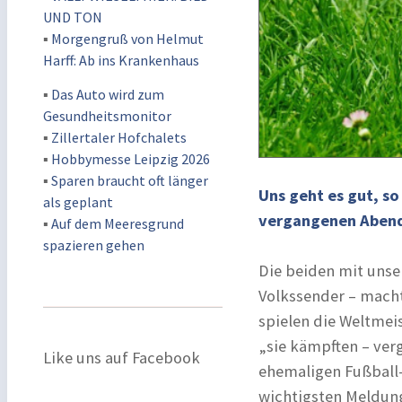
UND TON
▪
Morgengruß von Helmut
Harff: Ab ins Krankenhaus
▪
Das Auto wird zum
Gesundheitsmonitor
▪
Zillertaler Hofchalets
▪
Hobbymesse Leipzig 2026
▪
Sparen braucht oft länger
Uns geht es gut, so 
als geplant
vergangenen Abend
▪
Auf dem Meeresgrund
spazieren gehen
Die beiden mit unse
Volkssender – mach
spielen die Weltmei
„sie kämpften – ver
Like uns auf Facebook
ehemaligen Fußball-
wichtigsten Meldung