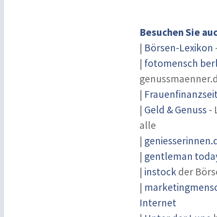
Besuchen Sie auc
|
Börsen-Lexikon
|
fotomensch berl
genussmaenner.
|
Frauenfinanzsei
|
Geld & Genuss
- 
alle
|
geniesserinnen.
|
gentleman today
|
instock
der Börs
|
marketingmensch
Internet