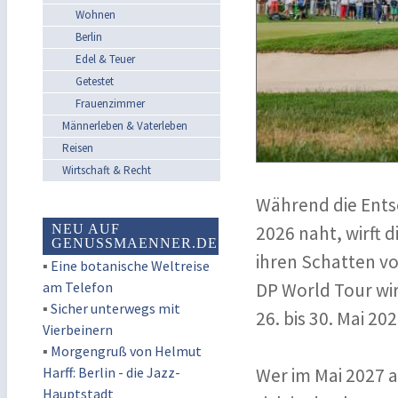
Wohnen
Berlin
Edel & Teuer
Getestet
Frauenzimmer
Männerleben & Vaterleben
Reisen
Wirtschaft & Recht
Während die Ents
NEU AUF
2026 naht, wirft d
GENUSSMAENNER.DE
ihren Schatten v
▪
Eine botanische Weltreise
am Telefon
DP World Tour w
▪
Sicher unterwegs mit
26. bis 30. Mai 2
Vierbeinern
▪
Morgengruß von Helmut
Harff: Berlin - die Jazz-
Wer im Mai 2027 a
Hauptstadt