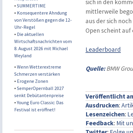
sich in den komme
▪
SUMMERTIME
mittlerweile bego
▪
Konsequentere Ahndung
von Verstößen gegen die 12-
aus der sich noc
Uhr-Regel
Open scheint auf
▪
Die aktuellen
Wirtschaftsnachrichten vom
8. August 2026 mit Michael
Leaderboard
Weyland
▪
Wenn Wetterextreme
Quelle:
BMW Grou
Schmerzen verstärken
▪
Erogene Zonen
▪
SemperOpernball 2027
senkt Debütantenpreise
Veröffentlicht a
▪
Young Euro Classic: Das
Ausdrucken
:
Arti
Festival ist eröffnet!
Lesenzeichen
:
L
Feedback
:
Mit u
Twitter
:
Folge un