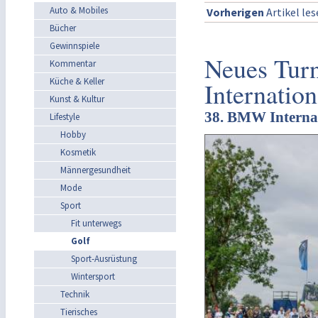
Auto & Mobiles
Vorherigen
Artikel le
Bücher
Gewinnspiele
Neues Tur
Kommentar
Küche & Keller
Internatio
Kunst & Kultur
38. BMW Internati
Lifestyle
Hobby
Kosmetik
Männergesundheit
Mode
Sport
Fit unterwegs
Golf
Sport-Ausrüstung
Wintersport
Technik
Tierisches