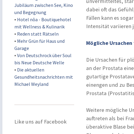
unvermitteltes, sta
Jubiläum zwischen See, Kino
dabei oft das Gefühl
und Begegnung
Fällen kann es soga
▪
Hotel nōa - Boutiquehotel
Intensität variieren
mit Wellness & Kulinarik
▪
Reden statt Rätseln
▪
Mehr Grün für Haus und
Mögliche Ursachen 
Garage
▪
Von Deutschrock über Soul
Die Ursachen für pl
bis Neue Deutsche Welle
an der Prostata eine
▪
Die aktuellen
gutartige Prostatav
Gesundheitsnachrichten mit
Michael Weyland
einengen und zu Be
Prostata (Prostatiti
Weitere mögliche Ur
auftreten als bei F
Like uns auf Facebook
überaktive Blase bei