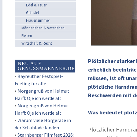
Edel & Teuer
Getestet
Frauenzimmer
Männerleben & Vaterleben
Reisen
Wirtschaft & Recht
Plötzlicher starker
NEU AUF
GENUSSMAENNER.DE
erheblich beeinträc
▪
Bayreuther Festspiel-
müssen, ist oft un
Feeling für alle
plötzliche Harndra
▪
Morgengruß von Helmut
Beschwerden mit de
Harff: Oje ich werde alt
▪
Morgengruß von Helmut
Was bedeutet plötz
Harff: Oje ich werde alt
▪
Warum viele Hörgeräte in
der Schublade landen
Plötzlicher Harndra
▪
Starnberger Filmfest 2026: