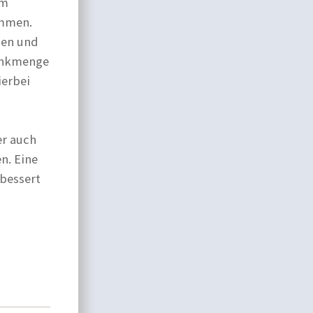
um
emmen.
gen und
rinkmenge
ierbei
er auch
n. Eine
rbessert