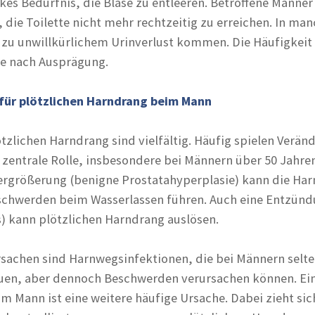
rkes Bedürfnis, die Blase zu entleeren. Betroffene Männe
, die Toilette nicht mehr rechtzeitig zu erreichen. In ma
r zu unwillkürlichem Urinverlust kommen. Die Häufigkeit
 je nach Ausprägung.
für plötzlichen Harndrang beim Mann
ötzlichen Harndrang sind vielfältig. Häufig spielen Verä
 zentrale Rolle, insbesondere bei Männern über 50 Jahren
ergrößerung (benigne Prostatahyperplasie) kann die Har
schwerden beim Wasserlassen führen. Auch eine Entzünd
s) kann plötzlichen Harndrang auslösen.
sachen sind Harnwegsinfektionen, die bei Männern selt
rauen, aber dennoch Beschwerden verursachen können. Ei
m Mann ist eine weitere häufige Ursache. Dabei zieht sic