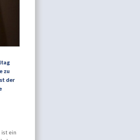
ltag
e zu
st der
e
ist ein