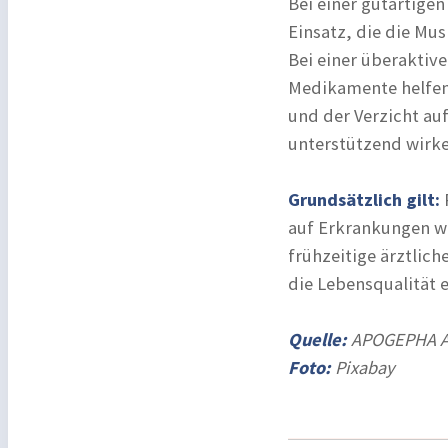
Bei einer gutartig
Einsatz, die die M
Bei einer überakti
Medikamente helfen
und der Verzicht au
unterstützend wirke
Grundsätzlich gilt:
auf Erkrankungen wi
frühzeitige ärztlic
die Lebensqualität e
Quelle:
APOGEPHA A
Foto:
Pixabay