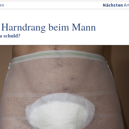
sen
Nächsten
Art
r Harndrang beim Mann
a schuld?