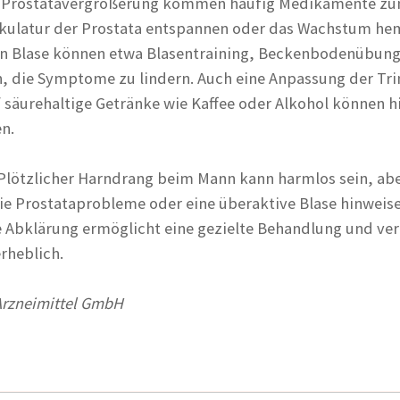
en Prostatavergrößerung kommen häufig Medikamente z
uskulatur der Prostata entspannen oder das Wachstum h
ven Blase können etwa Blasentraining, Beckenbodenübun
, die Symptome zu lindern. Auch eine Anpassung der T
f säurehaltige Getränke wie Kaffee oder Alkohol können h
n.
Plötzlicher Harndrang beim Mann kann harmlos sein, ab
e Prostataprobleme oder eine überaktive Blase hinweise
he Abklärung ermöglicht eine gezielte Behandlung und ve
rheblich.
rzneimittel GmbH