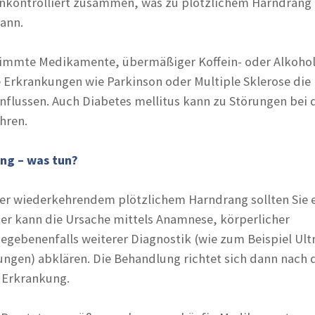
nkontrolliert zusammen, was zu plötzlichem Harndrang
kann.
immte Medikamente, übermäßiger Koffein- oder Alkoh
 Erkrankungen wie Parkinson oder Multiple Sklerose die
nflussen. Auch Diabetes mellitus kann zu Störungen bei 
hren.
ang – was tun?
er wiederkehrendem plötzlichem Harndrang sollten Sie 
ser kann die Ursache mittels Anamnese, körperlicher
gebenenfalls weiterer Diagnostik (wie zum Beispiel Ultr
ngen) abklären. Die Behandlung richtet sich dann nach 
 Erkrankung.