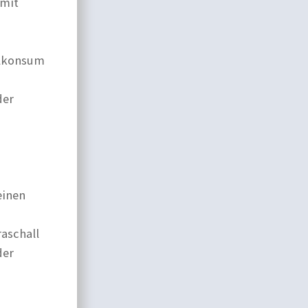
 mit
olkonsum
der
einen
aschall
der