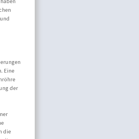
r haben
nchen
 und
nderungen
. Eine
nröhre
ung der
ener
ne
h die