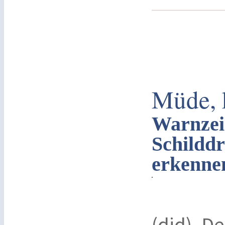
Müde, k
Warnzei
Schilddr
erkenne
(djd). De