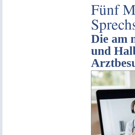
Fünf M
Sprech
Die am m
und Hal
Arztbes