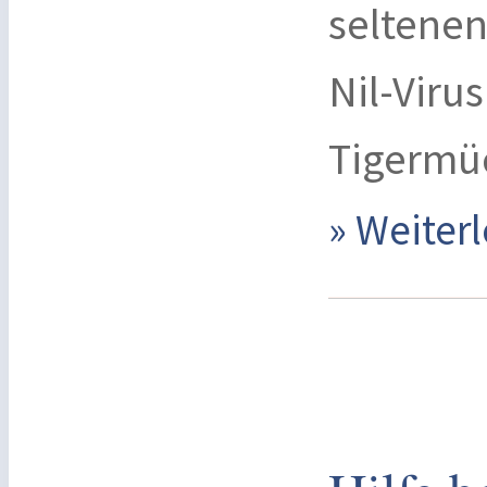
seltenen
Nil-Viru
Tigermü
» Weite