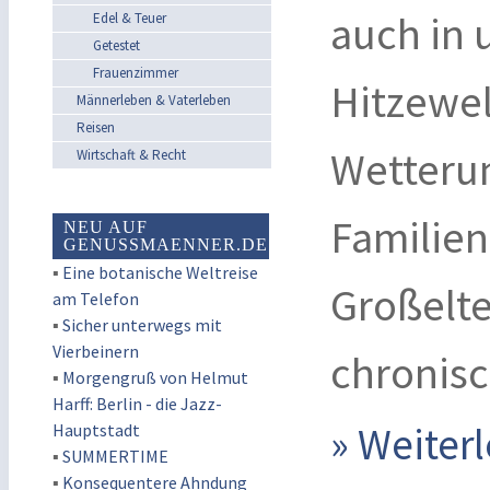
auch in 
Edel & Teuer
Getestet
Frauenzimmer
Hitzewel
Männerleben & Vaterleben
Reisen
Wetteru
Wirtschaft & Recht
Familien
NEU AUF
GENUSSMAENNER.DE
▪
Eine botanische Weltreise
Großelte
am Telefon
▪
Sicher unterwegs mit
Vierbeinern
chronis
▪
Morgengruß von Helmut
Harff: Berlin - die Jazz-
» Weite
Hauptstadt
▪
SUMMERTIME
▪
Konsequentere Ahndung