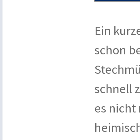
Ein kurz
schon be
Stechmü
schnell 
es nicht
heimisc