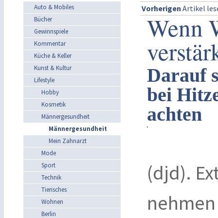
Auto & Mobiles
Vorherigen
Artikel le
Wenn W
Bücher
Gewinnspiele
verstär
Kommentar
Küche & Keller
Kunst & Kultur
Darauf s
Lifestyle
bei Hit
Hobby
Kosmetik
achten
Männergesundheit
Männergesundheit
Mein Zahnarzt
Mode
(djd). 
Sport
Technik
Tierisches
nehmen 
Wohnen
Berlin