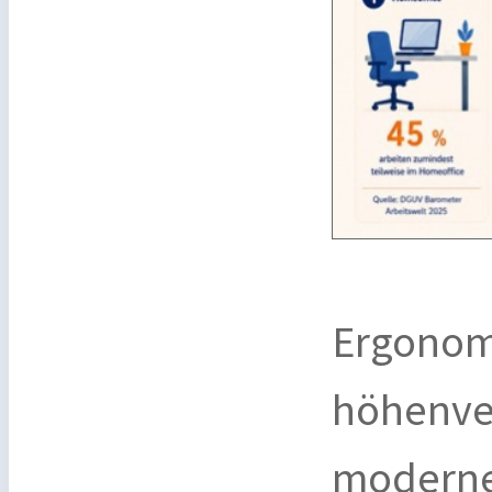
Ergonom
höhenver
moderne