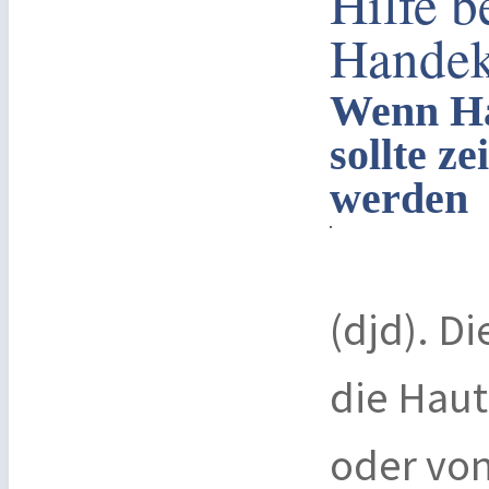
Hilfe 
Hande
Wenn Ha
sollte z
werden
(djd). D
die Haut 
oder von