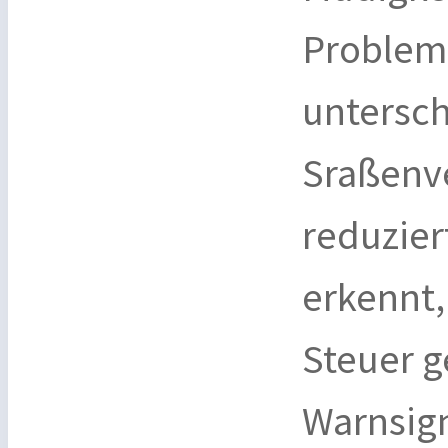
Probleme
untersch
Sraßenv
reduzier
erkennt
Steuer g
Warnsig