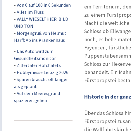
▪
Von 0 auf 100 in 6 Sekunden
ein Territorium, de
▪
Alles im Fluss
zu einem Fürstprops
▪
VALLY WIESELTHIER: BILD
Macht die weltliche
UND TON
Schloss ob Ellwange
▪
Morgengruß von Helmut
noch, es beheimate
Harff: Ab ins Krankenhaus
Fayencen, fürstlich
▪
Das Auto wird zum
Puppenstubensammlu
Gesundheitsmonitor
Schloss zur Hexenve
▪
Zillertaler Hofchalets
behandelt. Ein Mahn
▪
Hobbymesse Leipzig 2026
▪
Sparen braucht oft länger
Fürstpropstei bestan
als geplant
▪
Auf dem Meeresgrund
Historie in der gan
spazieren gehen
Über das Schloss hi
Fürstpropstei zusa
die Wallfahrtskirch