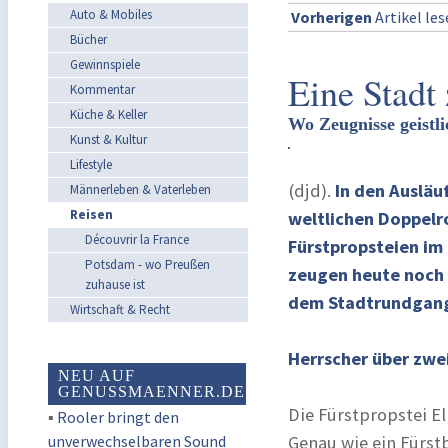
Auto & Mobiles
Vorherigen
Artikel le
Bücher
Gewinnspiele
Eine Stadt
Kommentar
Küche & Keller
Wo Zeugnisse geistli
Kunst & Kultur
Lifestyle
(djd).
In den Ausläuf
Männerleben & Vaterleben
Reisen
weltlichen Doppelro
Découvrir la France
Fürstpropsteien im
Potsdam - wo Preußen
zeugen heute noch v
zuhause ist
dem Stadtrundgang 
Wirtschaft & Recht
Herrscher über zwe
NEU AUF
GENUSSMAENNER.DE
Die Fürstpropstei E
▪
Rooler bringt den
unverwechselbaren Sound
Genau wie ein Fürst