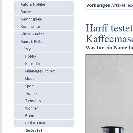
Auto & Mobiles
Vorherigen
Artikel le
Bücher
Gewinnspiele
Harff test
Kommentar
Kaffeemas
Küche & Keller
Kunst & Kultur
Was für ein Name für
Lifestyle
Hobby
Kosmetik
Männergesundheit
Mode
Sport
Technik
Tierisches
Wohnen
Berlin
Edel & Teuer
Getestet