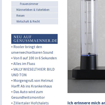
Frauenzimmer
Männerleben & Vaterleben
Reisen
Wirtschaft & Recht
NEU AUF
GENUSSMAENNER.DE
▪
Rooler bringt den
unverwechselbaren Sound
▪
Von 0 auf 100 in 6 Sekunden
▪
Alles im Fluss
▪
VALLY WIESELTHIER: BILD
UND TON
▪
Morgengruß von Helmut
Harff: Ab ins Krankenhaus
▪
Das Auto wird zum
Gesundheitsmonitor
Ich erinnere mich a
▪
Zillertaler Hofchalets