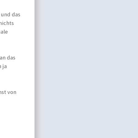
 und das
nichts
male
man das
 ja
nst von