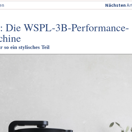
sen
Nächsten
Art
et: Die WSPL-3B-Performance-
chine
 so ein stylisches Teil