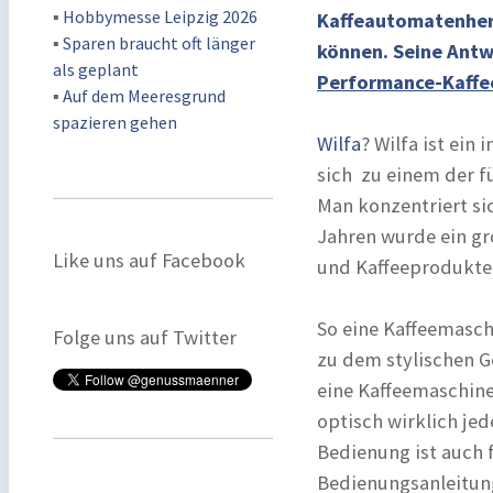
▪
Hobbymesse Leipzig 2026
Kaffeautomatenhers
▪
Sparen braucht oft länger
können. Seine Antwo
als geplant
Performance-Kaffe
▪
Auf dem Meeresgrund
spazieren gehen
Wilfa
? Wilfa ist ei
sich zu einem der f
Man konzentriert sic
Jahren wurde ein gr
Like uns auf Facebook
und Kaffeeprodukte
So eine Kaffeemasch
Folge uns auf Twitter
zu dem stylischen Ge
eine Kaffeemaschine
optisch wirklich jed
Bedienung ist auch 
Bedienungsanleitung