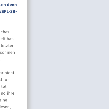
ften denn
WSPL-3B-
lches
elt hat.
 letzten
aschinen
.
ar nicht
d für
rtet
und ihre
eine
lesen,