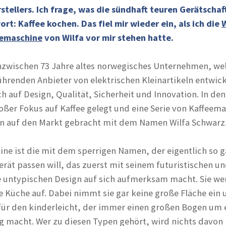
tellers. Ich frage, was die sündhaft teuren Gerätscha
rt: Kaffee kochen. Das fiel mir wieder ein, als ich die
emaschine
von Wilfa vor mir stehen hatte.
n inzwischen 73 Jahre altes norwegisches Unternehmen, we
ührenden Anbieter von elektrischen Kleinartikeln entwick
h auf Design, Qualität, Sicherheit und Innovation. In den
oßer Fokus auf Kaffee gelegt und eine Serie von Kaffeem
n auf den Markt gebracht mit dem Namen Wilfa Schwarz
ine ist die mit dem sperrigen Namen, der eigentlich so g
rät passen will, das zuerst mit seinem futuristischen un
 untypischen Design auf sich aufmerksam macht. Sie we
e Küche auf. Dabei nimmt sie gar keine große Fläche ein 
für den kinderleicht, der immer einen großen Bogen um 
 macht. Wer zu diesen Typen gehört, wird nichts davon 