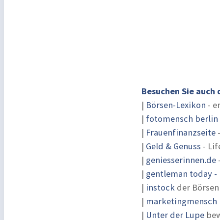
Besuchen Sie auch 
|
Börsen-Lexikon
- e
|
fotomensch berlin
|
Frauenfinanzseite
-
|
Geld & Genuss
- Lif
|
geniesserinnen.de
|
gentleman today - 
|
instock
der Börsen
|
marketingmensch |
|
Unter der Lupe
bew