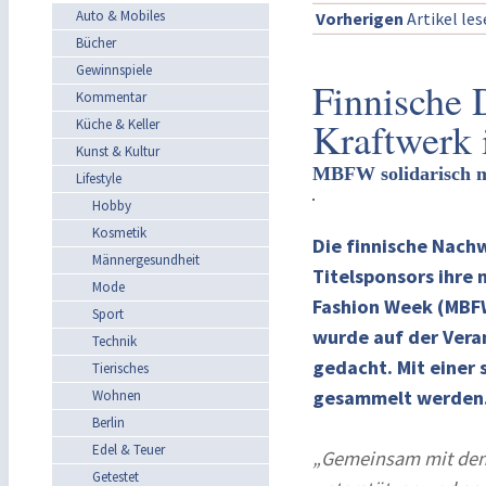
Auto & Mobiles
Vorherigen
Artikel le
Bücher
Gewinnspiele
Finnische 
Kommentar
Kraftwerk 
Küche & Keller
Kunst & Kultur
MBFW solidarisch m
Lifestyle
Hobby
Kosmetik
Die finnische Nach
Männergesundheit
Titelsponsors ihre
Mode
Fashion Week (MBFW;
Sport
wurde auf der Vera
Technik
gedacht. Mit einer 
Tierisches
gesammelt werden
Wohnen
Berlin
Edel & Teuer
„Gemeinsam mit den 
Getestet