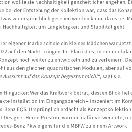
ktion wollte sie Nachhaltigkeit ganzheitlicher angehen. E
e bei der Entstehung der Kollektion war, dass das Konz
etwas widersprüchlich gesehen werden kann, da es bei 
 Nachhaltigkeit um Langlebigkeit und Stabilität geht.
rer eigenen Marke seit sie ein kleines Mädchen war:Jetzt 
22 auf den Markt bringen. Ihr Plan ist es, in der modula
Konzept noch weiter zu entwickeln und zu verfeinern. Di
eht aus den gleichen quadratischen Modulen, aber auf vö
 Aussicht auf das Konzept begeistert mich!“
, sagt sie.
 Hingucker: Wer das Kraftwerk betrat, dessen Blick fiel 
akte Installation im Eingangsbereich – inszeniert im Kon
-Benz EQS. Ursprünglich erdacht als Konzeptkollektion 
 Designer Heron Preston, wurden dafür verwendete, up
rcedes-Benz Pkw eigens für die MBFW zu einem Artwork