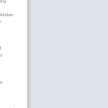
fia
Oktober
n
f
us
en