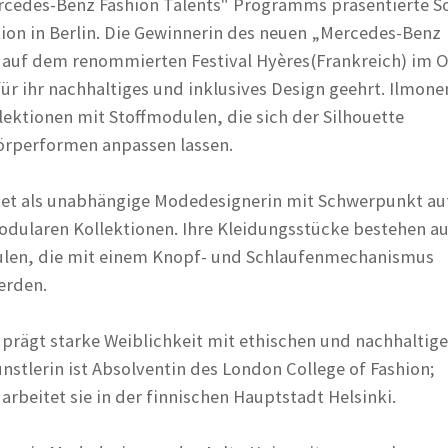
cedes-Benz Fashion Talents" Programms präsentierte So
tion in Berlin. Die Gewinnerin des neuen „Mercedes-Benz
“ auf dem renommierten Festival Hyères(Frankreich) im 
ür ihr nachhaltiges und inklusives Design geehrt. Ilmone
llektionen mit Stoffmodulen, die sich der Silhouette
örperformen anpassen lassen.
tet als unabhängige Modedesignerin mit Schwerpunkt au
dularen Kollektionen. Ihre Kleidungsstücke bestehen a
len, die mit einem Knopf- und Schlaufenmechanismus
rden.
 prägt starke Weiblichkeit mit ethischen und nachhaltig
nstlerin ist Absolventin des London College of Fashion;
rbeitet sie in der finnischen Hauptstadt Helsinki.