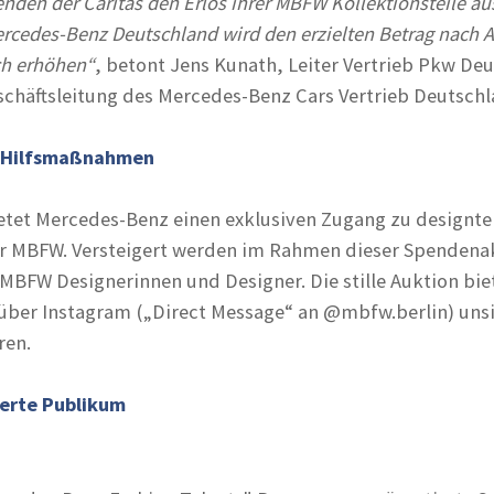
nden der Caritas den Erlös ihrer MBFW Kollektionsteile au
ercedes-Benz Deutschland wird den erzielten Betrag nach 
ch erhöhen“
, betont Jens Kunath, Leiter Vertrieb Pkw De
schäftsleitung des Mercedes-Benz Cars Vertrieb Deutschl
 Hilfsmaßnahmen
ietet Mercedes-Benz einen exklusiven Zugang zu designte
er MBFW. Versteigert werden im Rahmen dieser Spendena
 MBFW Designerinnen und Designer. Die stille Auktion bie
 über Instagram („Direct Message“ an @mbfw.berlin) uns
ren.
erte Publikum