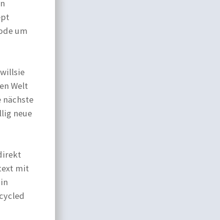
in
ept
Mode um
willsie
ren Welt
e nächste
llig neue
direkt
text mit
in
cycled