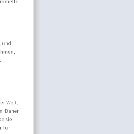
sammelte
, und
ehmen,
.
er Welt,
n. Daher
be sie
r für