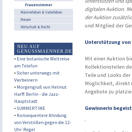
unterstützen und spe
Frauenzimmer
digitalen Auktion. M
Männerleben & Vaterleben
der Auktion zusätzli
Reisen
und Mitglied der Ge
Wirtschaft & Recht
Unterstützung von
NEU AUF
GENUSSMAENNER.DE
Mit einer Auktion b
▪
Eine botanische Weltreise
am Telefon
Kollektionsteilen d
▪
Sicher unterwegs mit
Teile und Looks der
Vierbeinern
Möglichkeit, direkt
▪
Morgengruß von Helmut
Angebote zu platzie
Harff: Berlin - die Jazz-
Hauptstadt
Gewinnerin begeist
▪
SUMMERTIME
▪
Konsequentere Ahndung
von Verstößen gegen die 12-
Uhr-Regel