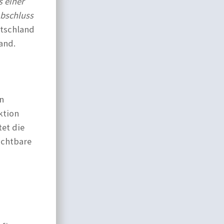
s einer
Abschluss
utschland
and.
n
ktion
tet die
ichtbare