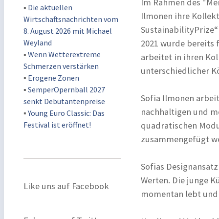
Im Rahmen des "Mer
▪
Die aktuellen
Ilmonen ihre Kollek
Wirtschaftsnachrichten vom
SustainabilityPrize
8. August 2026 mit Michael
Weyland
2021 wurde bereits f
▪
Wenn Wetterextreme
arbeitet in ihren Ko
Schmerzen verstärken
unterschiedlicher K
▪
Erogene Zonen
▪
SemperOpernball 2027
Sofia Ilmonen arbei
senkt Debütantenpreise
nachhaltigen und mo
▪
Young Euro Classic: Das
Festival ist eröffnet!
quadratischen Modu
zusammengefügt we
Sofias Designansatz
Werten. Die junge Kü
Like uns auf Facebook
momentan lebt und a