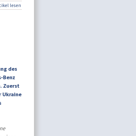
ikel lesen
ung des
s-Benz
. Zuerst
r Ukraine
s
ine