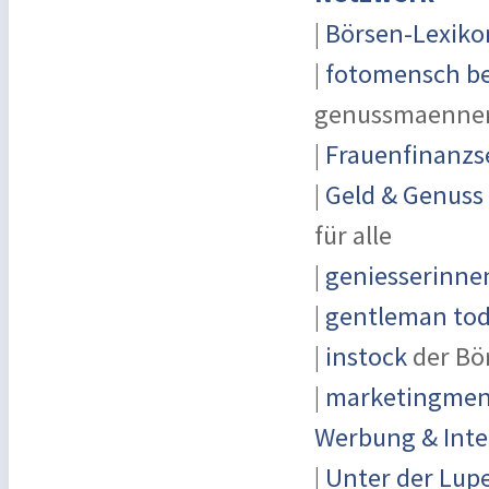
|
Börsen-Lexiko
|
fotomensch be
genussmaenner
|
Frauenfinanzs
|
Geld & Genuss
für alle
|
geniesserinne
|
gentleman toda
|
instock
der Bö
|
marketingmens
Werbung & Inte
|
Unter der Lup