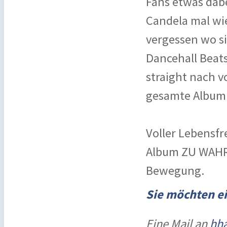
Fans etwas dabe
Candela mal wi
vergessen wo s
Dancehall Beat
straight nach v
gesamte Album
Voller Lebensf
Album ZU WAHR 
Bewegung.
Sie möchten e
Eine Mail an
hha