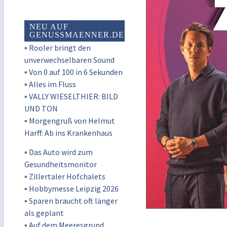
NEU AUF
GENUSSMAENNER.DE
▪
Rooler bringt den
unverwechselbaren Sound
▪
Von 0 auf 100 in 6 Sekunden
▪
Alles im Fluss
▪
VALLY WIESELTHIER: BILD
UND TON
▪
Morgengruß von Helmut
Harff: Ab ins Krankenhaus
▪
Das Auto wird zum
Gesundheitsmonitor
▪
Zillertaler Hofchalets
▪
Hobbymesse Leipzig 2026
▪
Sparen braucht oft länger
als geplant
▪
Auf dem Meeresgrund