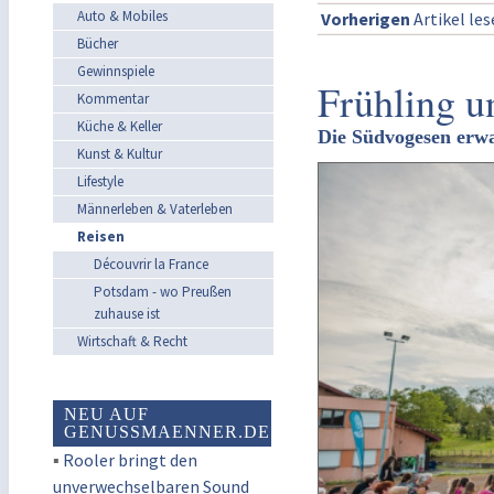
Auto & Mobiles
Vorherigen
Artikel le
Bücher
Gewinnspiele
Frühling u
Kommentar
Küche & Keller
Die Südvogesen erwa
Kunst & Kultur
Lifestyle
Männerleben & Vaterleben
Reisen
Découvrir la France
Potsdam - wo Preußen
zuhause ist
Wirtschaft & Recht
NEU AUF
GENUSSMAENNER.DE
▪
Rooler bringt den
unverwechselbaren Sound