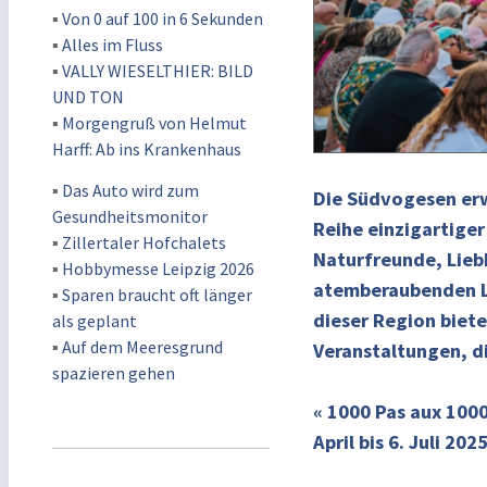
▪
Von 0 auf 100 in 6 Sekunden
▪
Alles im Fluss
▪
VALLY WIESELTHIER: BILD
UND TON
▪
Morgengruß von Helmut
Harff: Ab ins Krankenhaus
▪
Das Auto wird zum
Die Südvogesen er
Gesundheitsmonitor
Reihe einzigartiger
▪
Zillertaler Hofchalets
Naturfreunde, Liebh
▪
Hobbymesse Leipzig 2026
atemberaubenden L
▪
Sparen braucht oft länger
dieser Region biete
als geplant
▪
Auf dem Meeresgrund
Veranstaltungen, d
spazieren gehen
« 1000 Pas aux 1000
April bis 6. Juli 202