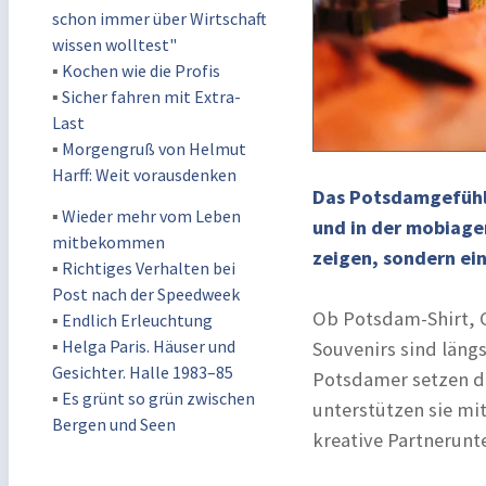
schon immer über Wirtschaft
wissen wolltest"
▪
Kochen wie die Profis
▪
Sicher fahren mit Extra-
Last
▪
Morgengruß von Helmut
Harff: Weit vorausdenken
Das Potsdamgefühl 
▪
Wieder mehr vom Leben
und in der mobiage
mitbekommen
zeigen, sondern ei
▪
Richtiges Verhalten bei
Post nach der Speedweek
Ob Potsdam-Shirt, C
▪
Endlich Erleuchtung
▪
Helga Paris. Häuser und
Souvenirs sind läng
Gesichter. Halle 1983–85
Potsdamer setzen da
▪
Es grünt so grün zwischen
unterstützen sie mi
Bergen und Seen
kreative Partnerunt