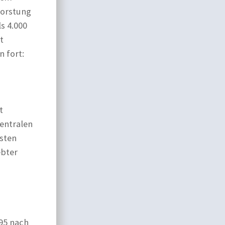
forstung
s 4.000
t
 fort:
t
zentralen
nsten
ebter
95 nach