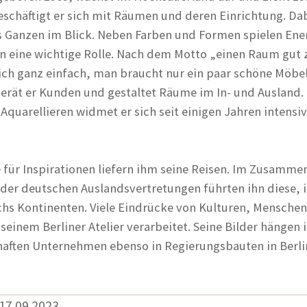
eschäftigt er sich mit Räumen und deren Einrichtung. Dab
 Ganzen im Blick. Neben Farben und Formen spielen Ene
n eine wichtige Rolle. Nach dem Motto „einen Raum gut 
tlich ganz einfach, man braucht nur ein paar schöne Möbe
berät er Kunden und gestaltet Räume im In- und Ausland
quarellieren widmet er sich seit einigen Jahren intensiv
e für Inspirationen liefern ihm seine Reisen. Im Zusamm
 der deutschen Auslandsvertretungen führten ihn diese, 
echs Kontinenten. Viele Eindrücke von Kulturen, Menschen
seinem Berliner Atelier verarbeitet. Seine Bilder hängen 
aften Unternehmen ebenso in Regierungsbauten in Berli
 17.09.2023