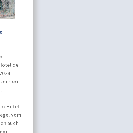
e
en
Hotel de
 2024
, sondern
.
em Hotel
iegel vom
gen auch
sem