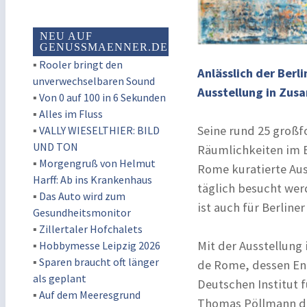
NEU AUF
GENUSSMAENNER.DE
▪
Rooler bringt den
Anlässlich der Berl
unverwechselbaren Sound
Ausstellung in Zus
▪
Von 0 auf 100 in 6 Sekunden
▪
Alles im Fluss
Seine rund 25 großf
▪
VALLY WIESELTHIER: BILD
UND TON
Räumlichkeiten im E
▪
Morgengruß von Helmut
Rome kuratierte Aus
Harff: Ab ins Krankenhaus
täglich besucht werd
▪
Das Auto wird zum
ist auch für Berlin
Gesundheitsmonitor
▪
Zillertaler Hofchalets
Mit der Ausstellung
▪
Hobbymesse Leipzig 2026
▪
Sparen braucht oft länger
de Rome, dessen En
als geplant
Deutschen Institut 
▪
Auf dem Meeresgrund
Thomas Pöllmann di