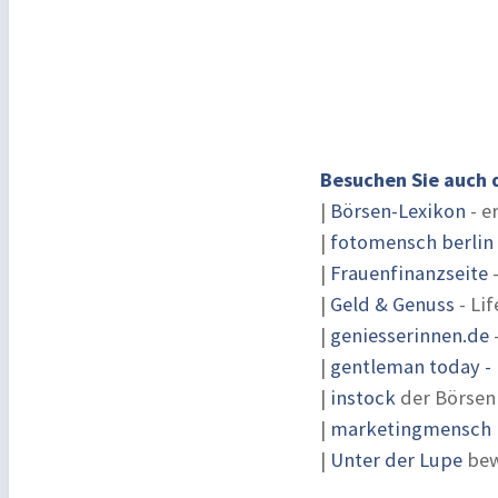
Besuchen Sie auch 
|
Börsen-Lexikon
- e
|
fotomensch berlin
|
Frauenfinanzseite
-
|
Geld & Genuss
- Lif
|
geniesserinnen.de
|
gentleman today - 
|
instock
der Börsen
|
marketingmensch |
|
Unter der Lupe
bew