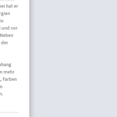
ei hat er
rgien
zu
l und vor
. Neben
 der
enhang
in mehr
, Farben
in
n.