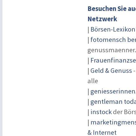
Besuchen Sie au
Netzwerk
|
Börsen-Lexikon
|
fotomensch ber
genussmaenner
|
Frauenfinanzse
|
Geld & Genuss
-
alle
|
geniesserinnen
|
gentleman today
|
instock
der Bör
|
marketingmensc
& Internet