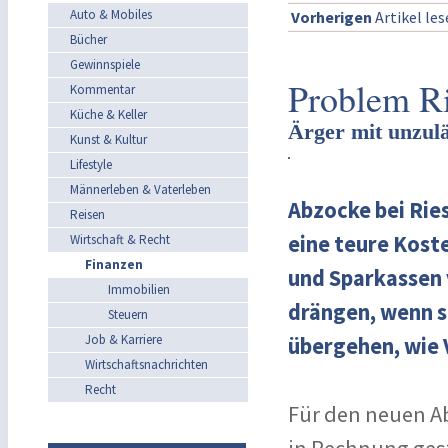
Auto & Mobiles
Vorherigen
Artikel le
Bücher
Gewinnspiele
Problem Ri
Kommentar
Küche & Keller
Ärger mit unzul
Kunst & Kultur
Lifestyle
Männerleben & Vaterleben
Abzocke bei Rie
Reisen
eine teure Kost
Wirtschaft & Recht
Finanzen
und Sparkassen 
Immobilien
drängen, wenn s
Steuern
Job & Karriere
übergehen, wie 
Wirtschaftsnachrichten
Recht
Für den neuen A