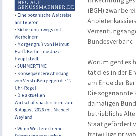
in Rechnung gest
NEU AUF
GENUSSMAENNER.DE
(BGH) zwar berei
▪
Eine botanische Weltreise
Anbieter kassier
am Telefon
▪
Sicher unterwegs mit
Verrentungsangeb
Vierbeinern
Bundesverband (
▪
Morgengruß von Helmut
Harff: Berlin - die Jazz-
Hauptstadt
Worum geht es hi
▪
SUMMERTIME
tat dies in der 
▪
Konsequentere Ahndung
von Verstößen gegen die 12-
am Ende der Beru
Uhr-Regel
Die sogenannte 
▪
Die aktuellen
damaligen Bundes
Wirtschaftsnachrichten vom
8. August 2026 mit Michael
betriebliche Alt
Weyland
Staat gefördert w
▪
Wenn Wetterextreme
freiwillige priva
Schmerzen verstärken