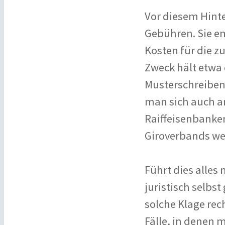
Vor diesem Hinte
Gebühren. Sie e
Kosten für die z
Zweck hält etwa 
Musterschreiben 
man sich auch an
Raiffeisenbanken
Giroverbands wen
Führt dies alles
juristisch selbs
solche Klage rec
Fälle, in denen 