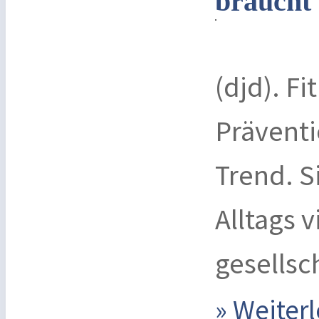
braucht
(djd). F
Präventi
Trend. S
Alltags 
gesellsc
» Weite