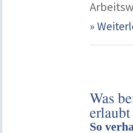
Arbeits
» Weite
Was be
erlaubt
So verha