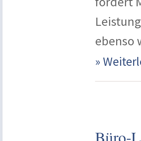
fördert 
Leistung
ebenso w
» Weite
Büro-Li