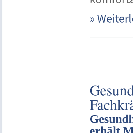
» Weite
Gesund
Fachkr
Gesundh
erhält M