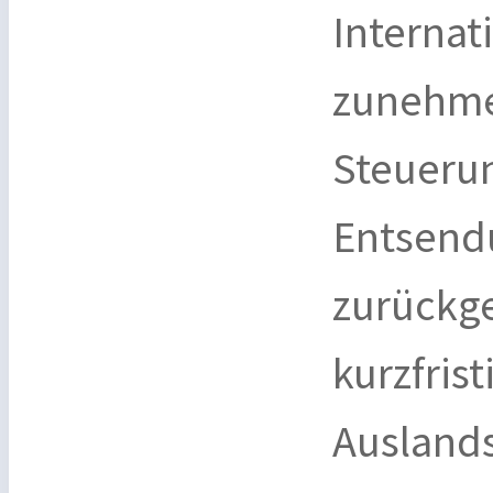
Internat
zunehme
Steueru
Entsend
zurückge
kurzfrist
Auslands