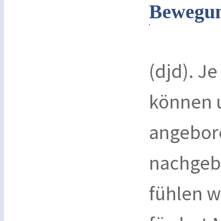
Bewegun
(djd). J
können u
angebor
nachgeb
fühlen w