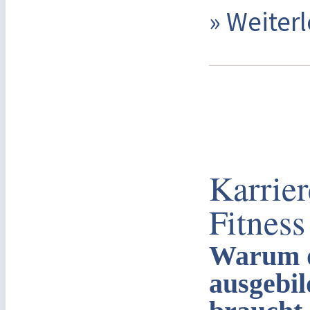
» Weite
Karrie
Fitnes
Warum d
ausgebil