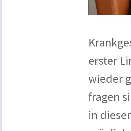
Krankges
erster L
wieder 
fragen s
in diese