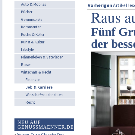
Auto & Mobiles
Vorherigen
Artikel le
Raus a
Bücher
Gewinnspiele
Kommentar
Fünf Gr
Küche & Keller
der bess
Kunst & Kultur
Lifestyle
Männerleben & Vaterleben
Reisen
Wirtschaft & Recht
Finanzen
Job & Karriere
Wirtschaftsnachrichten
Recht
NEU AUF
GENUSSMAENNER.DE
▪
Young Euro Classic: Das