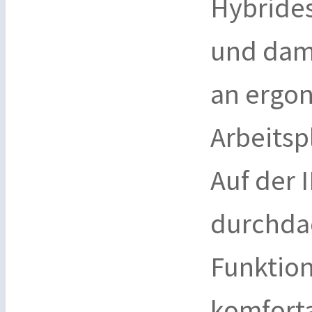
Hybrides 
und dam
an ergon
Arbeitsp
Auf der 
durchdac
Funktion
komforta