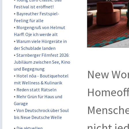
Festival ist eröffnet!
▪
Bayreuther Festspiel-
Feeling für alle
▪
Morgengruß von Helmut
Harff: Oje ich werde alt
▪
Warum viele Hörgeräte in
der Schublade landen
▪
Starnberger Filmfest 2026:
Jubiläum zwischen See, Kino
und Begegnung
New Work
▪
Hotel nōa - Boutiquehotel
mit Wellness & Kulinarik
Homeoffi
▪
Reden statt Rätseln
▪
Mehr Grün für Haus und
Garage
Mensche
▪
Von Deutschrock über Soul
bis Neue Deutsche Welle
nicht je
▪
Die aktuellen