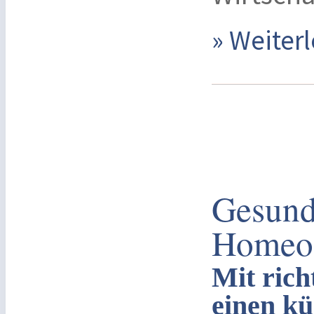
» Weite
Gesund
Homeof
Mit rich
einen k