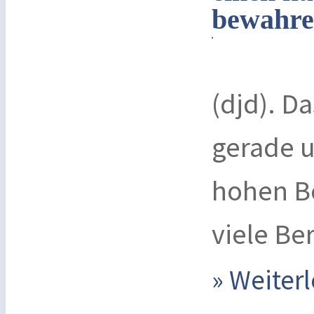
bewahr
(djd). D
gerade u
hohen Be
viele Ber
» Weite