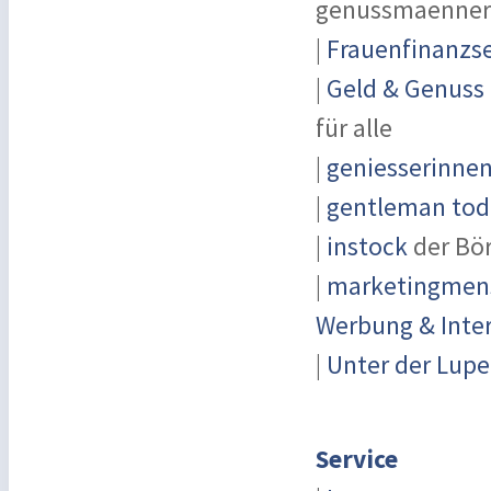
genussmaenner
|
Frauenfinanzse
|
Geld & Genuss
für alle
|
geniesserinne
|
gentleman toda
|
instock
der Bö
|
marketingmensc
Werbung & Inte
|
Unter der Lupe
Service