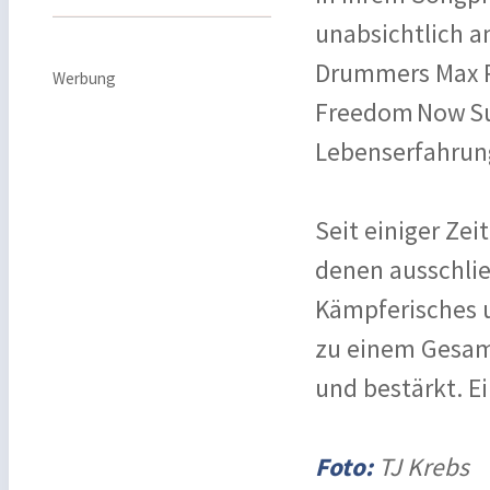
unabsichtlich a
Drummers Max Ro
Werbung
Freedom Now Sui
Lebenserfahrung
Seit einiger Zei
denen ausschli
Kämpferisches u
zu einem Gesamt
und bestärkt. E
Foto:
TJ Krebs