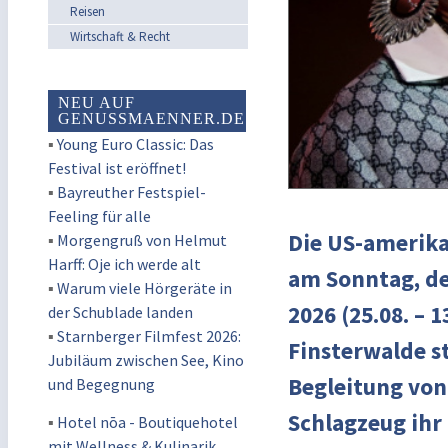
Reisen
Wirtschaft & Recht
NEU AUF
GENUSSMAENNER.DE
▪
Young Euro Classic: Das
Festival ist eröffnet!
▪
Bayreuther Festspiel-
Feeling für alle
Die US-amerika
▪
Morgengruß von Helmut
Harff: Oje ich werde alt
am Sonntag, den
▪
Warum viele Hörgeräte in
2026 (25.08. – 
der Schublade landen
▪
Starnberger Filmfest 2026:
Finsterwalde st
Jubiläum zwischen See, Kino
Begleitung von
und Begegnung
Schlagzeug ihr
▪
Hotel nōa - Boutiquehotel
mit Wellness & Kulinarik