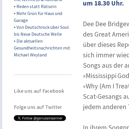
um 18.30 Uhr.
▪
Reden statt Rätseln
▪
Mehr Grün für Haus und
Garage
Dee Dee Bridgew
▪
Von Deutschrock über Soul
des Great Ameri
bis Neue Deutsche Welle
▪
Die aktuellen
über dieses Repe
Gesundheitsnachrichten mit
sich immer wie
Michael Weyland
Songs aus der 
»Mississippi Go
»Why (Am I Trea
Like uns auf Facebook
Scat-Gesangs au
jedem anderen 
Folge uns auf Twitter
In ihrem Songpr