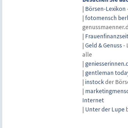
|
Börsen-Lexikon
|
fotomensch berl
genussmaenner.
|
Frauenfinanzsei
|
Geld & Genuss
- 
alle
|
geniesserinnen.
|
gentleman today
|
instock
der Börs
|
marketingmensch
Internet
|
Unter der Lupe
b