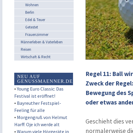
Wohnen
Berlin
Edel & Teuer
Getestet
Frauenzimmer
Männerleben & Vaterleben
Reisen
Wirtschaft & Recht
Regel 11: Ball wi
NEU AUF
GENUSSMAENNER.DE
Zweck der Regel: 
▪
Young Euro Classic: Das
Bewegung des Spi
Festival ist eröffnet!
oder etwas andere
▪
Bayreuther Festspiel-
Feeling für alle
▪
Morgengruß von Helmut
Geschieht dies ver
Harff: Oje ich werde alt
normalerweise di
▪
Warum viele Hörgeräte in