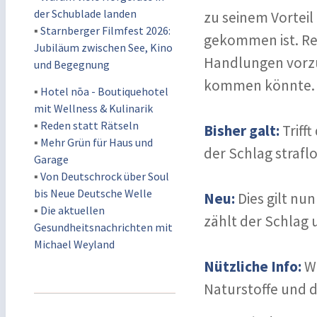
der Schublade landen
zu seinem Vorteil
▪
Starnberger Filmfest 2026:
gekommen ist. Reg
Jubiläum zwischen See, Kino
Handlungen vorzu
und Begegnung
kommen könnte.
▪
Hotel nōa - Boutiquehotel
mit Wellness & Kulinarik
▪
Reden statt Rätseln
Bisher galt:
Triff
▪
Mehr Grün für Haus und
der Schlag strafl
Garage
▪
Von Deutschrock über Soul
bis Neue Deutsche Welle
Neu:
Dies gilt nu
▪
Die aktuellen
zählt der Schlag u
Gesundheitsnachrichten mit
Michael Weyland
Nützliche Info:
Wü
Naturstoffe und d