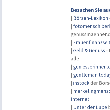
Besuchen Sie au
|
Börsen-Lexikon
|
fotomensch berl
genussmaenner.
|
Frauenfinanzsei
|
Geld & Genuss
- 
alle
|
geniesserinnen.
|
gentleman today
|
instock
der Börs
|
marketingmensch
Internet
|
Unter der Lupe
b