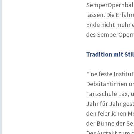
SemperOpernball 2
lassen. Die Erfah
Ende nicht mehr e
des SemperOpernb
Tradition mit St
Eine feste Instit
Debütantinnen un
Tanzschule Lax, u
Jahr für Jahr ges
den feierlichen 
der Bühne der Sem
Der Auftakt zum 