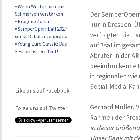
▪
Wenn Wetterextreme
Der SemperOpernba
Schmerzen verstärken
▪
Erogene Zonen
nur in Dresden. 
▪
SemperOpernball 2027
verfolgten die L
senkt Debütantenpreise
▪
Young Euro Classic: Das
auf 3sat im gesa
Festival ist eröffnet!
Abrufen in der AR
beeindruckende R
in regionalen wi
Social-Media-Kan
Like uns auf Facebook
Gerhard Müller, V
Folge uns auf Twitter
Rahmen der Press
in dieser Größeno
Unser Dank gilt 