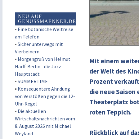
NEU AUF
GENUSSMAENNER.DE
▪
Eine botanische Weltreise
am Telefon
▪
Sicher unterwegs mit
Vierbeinern
▪
Morgengruß von Helmut
Mit einem weiter
Harff: Berlin - die Jazz-
der Welt des Kin
Hauptstadt
Prozent verkauf
▪
SUMMERTIME
▪
Konsequentere Ahndung
die neue Saison 
von Verstößen gegen die 12-
Theaterplatz bot
Uhr-Regel
▪
Die aktuellen
roten Teppich.
Wirtschaftsnachrichten vom
8. August 2026 mit Michael
Rückblick auf da
Weyland