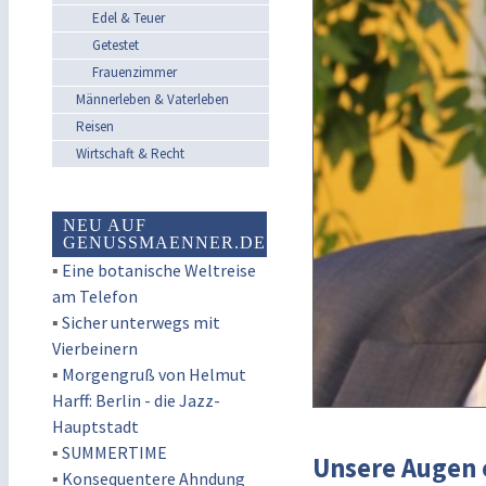
Edel & Teuer
Getestet
Frauenzimmer
Männerleben & Vaterleben
Reisen
Wirtschaft & Recht
NEU AUF
GENUSSMAENNER.DE
▪
Eine botanische Weltreise
am Telefon
▪
Sicher unterwegs mit
Vierbeinern
▪
Morgengruß von Helmut
Harff: Berlin - die Jazz-
Hauptstadt
▪
SUMMERTIME
Unsere Augen e
▪
Konsequentere Ahndung