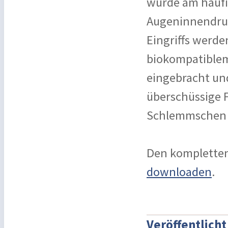
wurde am häufig
Augeninnendruck
Eingriffs werden
biokompatiblem
eingebracht und
überschüssige F
Schlemmschen K
Den kompletten
downloaden
.
Veröffentlich