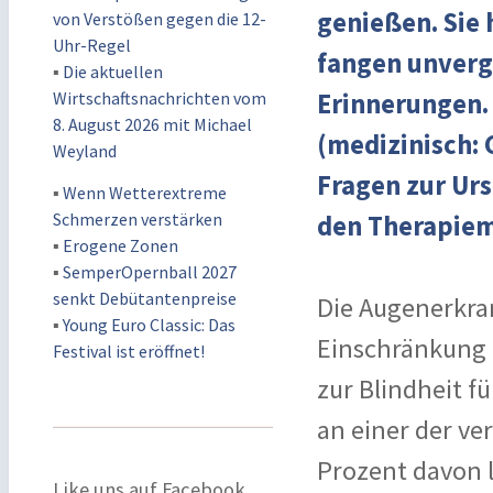
genießen. Sie 
von Verstößen gegen die 12-
Uhr-Regel
fangen unverg
▪
Die aktuellen
Wirtschaftsnachrichten vom
Erinnerungen. 
8. August 2026 mit Michael
(medizinisch: 
Weyland
Fragen zur Ur
▪
Wenn Wetterextreme
Schmerzen verstärken
den Therapiem
▪
Erogene Zonen
▪
SemperOpernball 2027
senkt Debütantenpreise
Die Augenerkra
▪
Young Euro Classic: Das
Einschränkung 
Festival ist eröffnet!
zur Blindheit f
an einer der v
Prozent davon 
Like uns auf Facebook