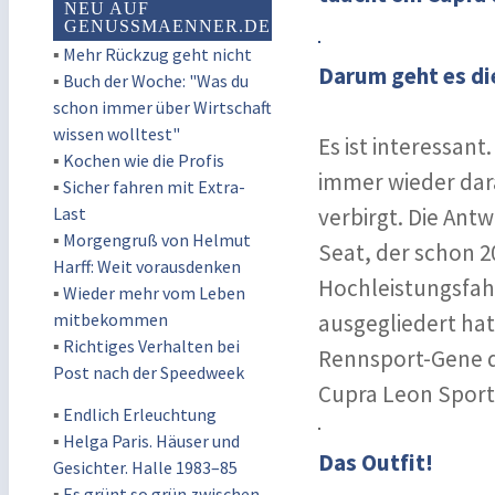
NEU AUF
GENUSSMAENNER.DE
▪
Mehr Rückzug geht nicht
Darum geht es di
▪
Buch der Woche: "Was du
schon immer über Wirtschaft
wissen wolltest"
Es ist interessan
▪
Kochen wie die Profis
immer wieder dar
▪
Sicher fahren mit Extra-
Last
verbirgt. Die Antw
▪
Morgengruß von Helmut
Seat, der schon 2
Harff: Weit vorausdenken
Hochleistungsfah
▪
Wieder mehr vom Leben
mitbekommen
ausgegliedert hat
▪
Richtiges Verhalten bei
Rennsport-Gene d
Post nach der Speedweek
Cupra Leon Sports
▪
Endlich Erleuchtung
▪
Helga Paris. Häuser und
Das Outfit!
Gesichter. Halle 1983–85
▪
Es grünt so grün zwischen