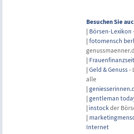
Besuchen Sie auc
|
Börsen-Lexikon
|
fotomensch berl
genussmaenner.
|
Frauenfinanzsei
|
Geld & Genuss
- 
alle
|
geniesserinnen.
|
gentleman today
|
instock
der Börs
|
marketingmensch
Internet