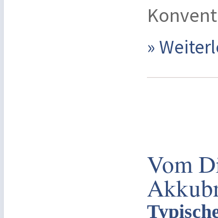
Konvent
» Weite
Vom Di
Akkub
Typisch