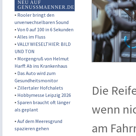
NEU AUF
GENUSSMAENNER.DE
▪
Rooler bringt den
unverwechselbaren Sound
▪
Von 0 auf 100 in 6 Sekunden
▪
Alles im Fluss
▪
VALLY WIESELTHIER: BILD
UND TON
▪
Morgengruß von Helmut
Harff: Ab ins Krankenhaus
▪
Das Auto wird zum
Gesundheitsmonitor
Die Reif
▪
Zillertaler Hofchalets
▪
Hobbymesse Leipzig 2026
▪
Sparen braucht oft länger
wenn nic
als geplant
▪
Auf dem Meeresgrund
am Fahrr
spazieren gehen