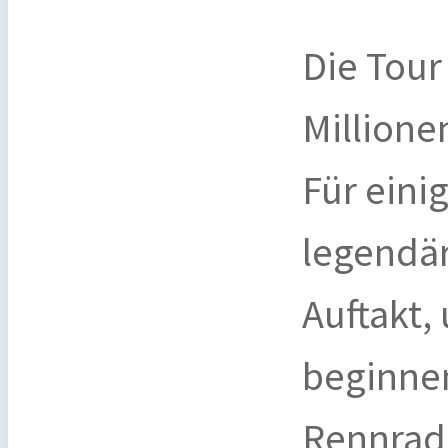
Die Tour
Millione
Für eini
legendär
Auftakt,
beginne
Rennrad 