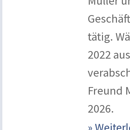
Müller u
Geschäf
tätig. W
2022 aus
verabsch
Freund M
2026.
» Weite