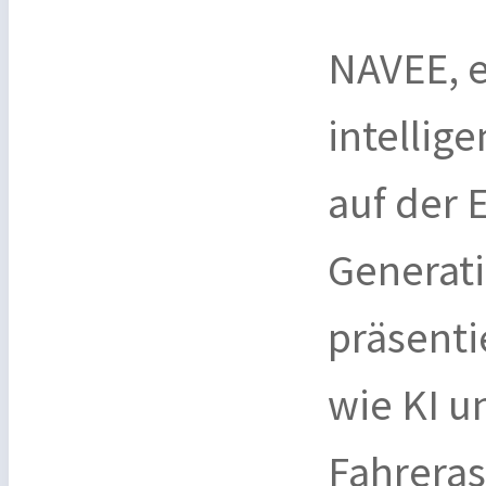
NAVEE, e
intellig
auf der 
Generati
präsentie
wie KI u
Fahreras