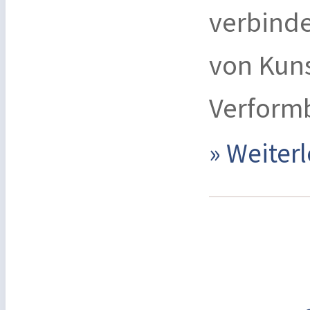
verbinde
von Kuns
Verform
» Weite