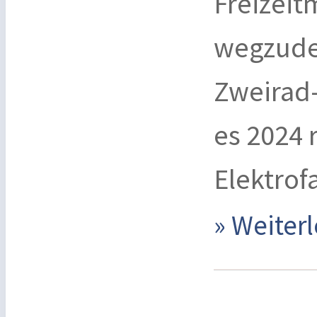
Freizeit
wegzude
Zweirad-
es 2024 
Elektrof
» Weite