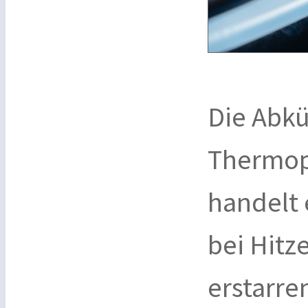
Die Abkü
Thermopl
handelt 
bei Hitz
erstarre