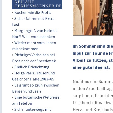
NEU AUF
GENUSSMAENNER.DE
▪
Kochen wie die Profis
▪
Sicher fahren mit Extra-
Last
▪
Morgengruß von Helmut
Harff: Weit vorausdenken
▪
Wieder mehr vom Leben
Im Sommer sind die
mitbekommen
Input zur Tour de 
▪
Richtiges Verhalten bei
Arbeit zu flitzen, 
Post nach der Speedweek
▪
Endlich Erleuchtung
eine gute Idee ist.
▪
Helga Paris. Häuser und
Gesichter. Halle 1983–85
Nicht nur im Sommer
▪
Es grünt so grün zwischen
in den Arbeitsalltag
Bergen und Seen
sorgt bereits bei d
▪
Eine botanische Weltreise
frischen Luft nachw
am Telefon
▪
Sicher unterwegs mit
Herz- und Kreislauf