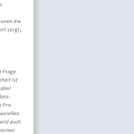
e
önnen die
rt sorgt,
e Frage
heit ist
 aber
less-
e Pro
peziellen
wird auch
 Dornen