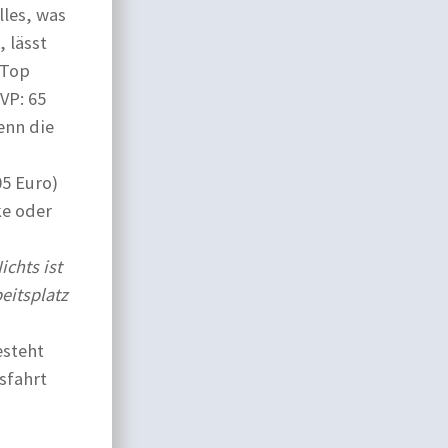
lles, was
 lässt
 Top
VP: 65
enn die
05 Euro)
ke oder
ichts ist
eitsplatz
esteht
sfahrt