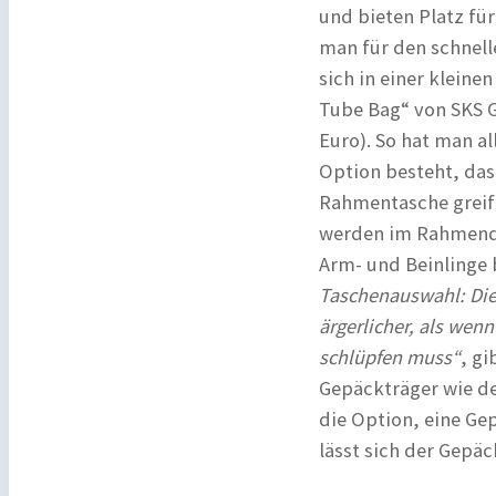
und bieten Platz für
man für den schnell
sich in einer klein
Tube Bag“ von SKS G
Euro). So hat man a
Option besteht, das
Rahmentasche greife
werden im Rahmendr
Arm- und Beinlinge 
Taschenauswahl: Die M
ärgerlicher, als we
schlüpfen muss“
, g
Gepäckträger wie de
die Option, eine Ge
lässt sich der Gepä