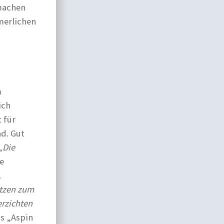
 machen
merlichen
m
ich
 für
ad. Gut
„
Die
ke
.
itzen zum
erzichten
as „Aspin