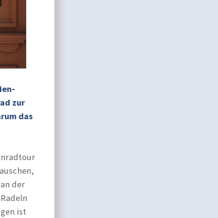
ien-
rad zur
warum das
nnradtour
rauschen,
 an der
 Radeln
gen ist