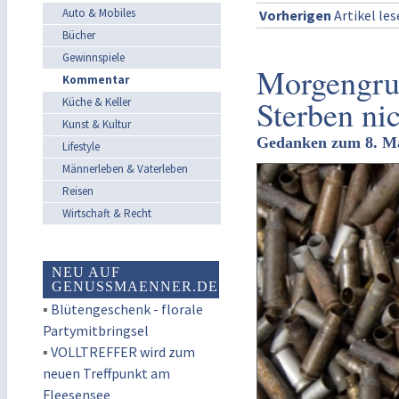
Auto & Mobiles
Vorherigen
Artikel le
Bücher
Gewinnspiele
Morgengru
Kommentar
Sterben nic
Küche & Keller
Kunst & Kultur
Gedanken zum 8. M
Lifestyle
Männerleben & Vaterleben
Reisen
Wirtschaft & Recht
NEU AUF
GENUSSMAENNER.DE
▪
Blütengeschenk - florale
Partymitbringsel
▪
VOLLTREFFER wird zum
neuen Treffpunkt am
Fleesensee