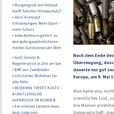
▪
Morgengruß von Helmut
Harff: Falscher Klimaschutz?
▪
Herz-Kreislauf-
Erkrankungen: Mehr Sport –
mehr Schutz
▪
Silke Aichhorn gehört zu
den außergewöhnlichsten
Harfen-Solistinnen der Welt
Nach dem Ende des 
▪
Golf, Genuss &
Überzeugung, dass 
Regeneration in Zell am See
dauerte nur gut zw
▪
B4P von Zweibrüder:
Lichtstarker Beifahrer für
Europa, am 8. Mai 1
alle Fälle
▪
MODERNE TRIFFT KÜSTE –
Man hatte also nicht
KÜNSTLERISCHE
unendliches Leid, vo
AUFBRÜCHE IM NORDEN
Die Männer erzählte
▪
Ein schönes Lächeln muss
Kameradschaft, manc
kein Luxus sein