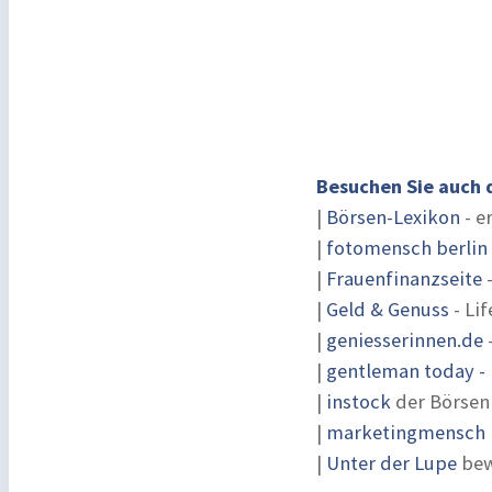
Besuchen Sie auch 
|
Börsen-Lexikon
- e
|
fotomensch berlin
|
Frauenfinanzseite
-
|
Geld & Genuss
- Lif
|
geniesserinnen.de
|
gentleman today - 
|
instock
der Börsen
|
marketingmensch |
|
Unter der Lupe
bew