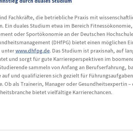
einstieg durch duales Studium
nd Fachkräfte, die betriebliche Praxis mit wissenschaftl
. Ein duales Studium etwa im Bereich Fitnessökonomie,
ent oder Sportökonomie an der Deutschen Hochschule
undheitsmanagement (DHfPG) bietet einen möglichen Ein
 unter
www.dhfpg.de
. Das Studium ist praxisnah, auf lan
htet und sorgt für gute Karriereperspektiven im boomen
Studierende sammeln von Anfang an Berufserfahrung, b
auf und qualifizieren sich gezielt für Führungsaufgaben 
 Ob als Trainerin, Manager oder Gesundheitsexpertin – 
heitsbranche bietet vielfältige Karrierechancen.