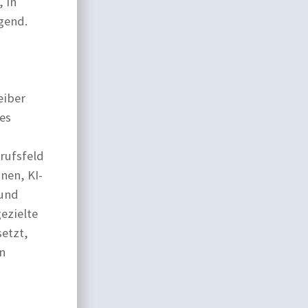
 in
gend.
eiber
tes
rufsfeld
nen, KI-
 und
gezielte
etzt,
n