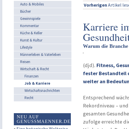
Auto & Mobiles
Vorherigen
Artikel le
Bücher
Gewinnspiele
Karriere i
Kommentar
Gesundhei
Küche & Keller
Kunst & Kultur
Warum die Branche b
Lifestyle
Männerleben & Vaterleben
Reisen
(djd).
Fitness, Gesu
Wirtschaft & Recht
fester Bestandteil 
Finanzen
weiter an Bedeutu
Job & Karriere
Wirtschaftsnachrichten
Entsprechend wächst
Recht
Rekordniveau – und 
gesamten Gesundheit
NEU AUF
zufolge erreichte d
GENUSSMAENNER.DE
▪
Eine botanische Weltreise