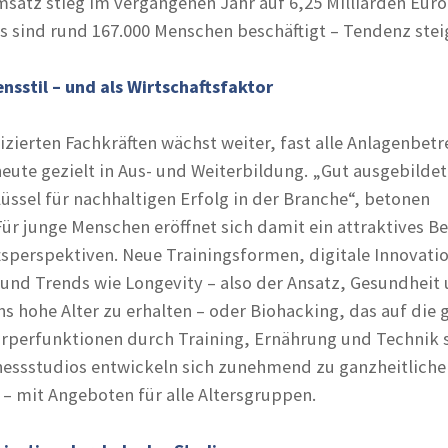
satz stieg im vergangenen Jahr auf 6,25 Milliarden Euro,
s sind rund 167.000 Menschen beschäftigt – Tendenz stei
nsstil – und als Wirtschaftsfaktor
izierten Fachkräften wächst weiter, fast alle Anlagenbetr
heute gezielt in Aus- und Weiterbildung. „Gut ausgebilde
lüssel für nachhaltigen Erfolg in der Branche“, betonen
ür junge Menschen eröffnet sich damit ein attraktives Be
tsperspektiven. Neue Trainingsformen, digitale Innovatio
und Trends wie Longevity – also der Ansatz, Gesundheit
ns hohe Alter zu erhalten – oder Biohacking, das auf die 
rperfunktionen durch Training, Ernährung und Technik s
tnessstudios entwickeln sich zunehmend zu ganzheitliche
– mit Angeboten für alle Altersgruppen.