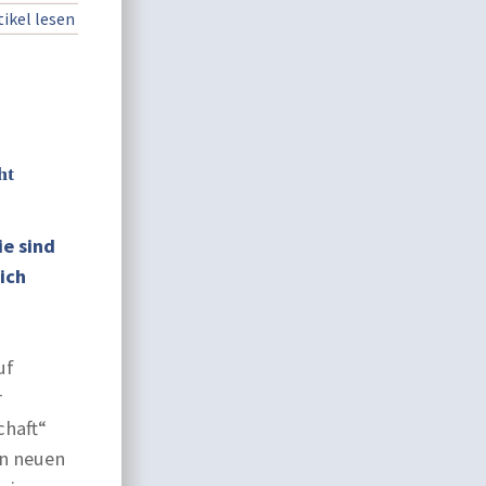
ikel lesen
ht
ie sind
ich
uf
r
chaft“
en neuen