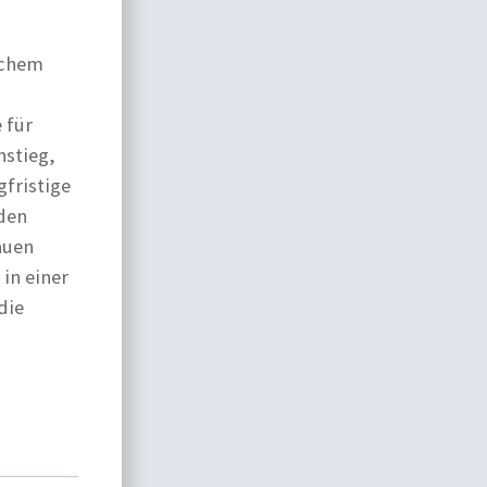
ichem
 für
stieg,
gfristige
den
auen
in einer
die