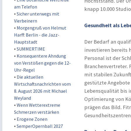
Höchststand. Der Um
am Telefon
knapp 10.000 Studio
▪
Sicher unterwegs mit
Vierbeinern
Gesundheit als Lebe
▪
Morgengruß von Helmut
Harff: Berlin - die Jazz-
Der Bedarf an qualif
Hauptstadt
▪
SUMMERTIME
investieren bereits 
▪
Konsequentere Ahndung
Personal ist der Sch
von Verstößen gegen die 12-
Branchenvertreter. F
Uhr-Regel
mit stabilen Zukunf
▪
Die aktuellen
gestützte Angebote 
Wirtschaftsnachrichten vom
Lebensqualität bis i
8. August 2026 mit Michael
Weyland
Optimierung von Kö
▪
Wenn Wetterextreme
prägen das Bild. Fi
Schmerzen verstärken
Gesundheitszentren 
▪
Erogene Zonen
▪
SemperOpernball 2027