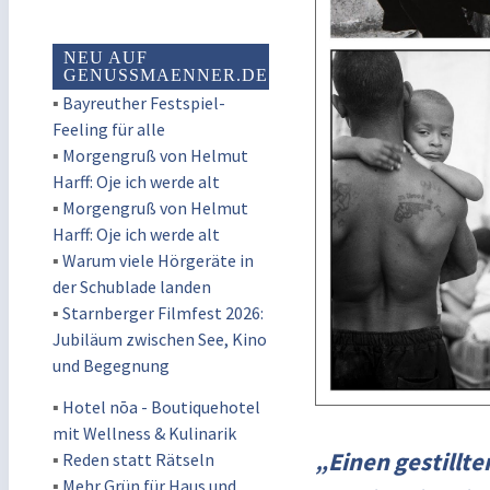
NEU AUF
GENUSSMAENNER.DE
▪
Bayreuther Festspiel-
Feeling für alle
▪
Morgengruß von Helmut
Harff: Oje ich werde alt
▪
Morgengruß von Helmut
Harff: Oje ich werde alt
▪
Warum viele Hörgeräte in
der Schublade landen
▪
Starnberger Filmfest 2026:
Jubiläum zwischen See, Kino
und Begegnung
▪
Hotel nōa - Boutiquehotel
mit Wellness & Kulinarik
„Einen gestillte
▪
Reden statt Rätseln
▪
Mehr Grün für Haus und