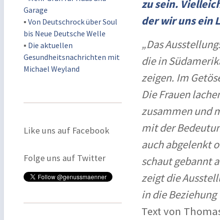
zu sein. Viellei
Garage
der wir uns ein
▪
Von Deutschrock über Soul
bis Neue Deutsche Welle
„Das Ausstellung
▪
Die aktuellen
Gesundheitsnachrichten mit
die in Südamerik
Michael Weyland
zeigen. Im Getöse
Die Frauen lache
zusammen und mit
mit der Bedeutun
Like uns auf Facebook
auch abgelenkt o
Folge uns auf Twitter
schaut gebannt auf
zeigt die Ausstel
in die Beziehung
Text von Thomas