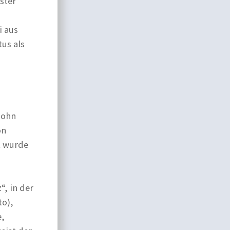
ster
i aus
tus als
m
sohn
on
t wurde
“, in der
to),
e,