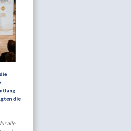
die
e
entlang
lgten die
ür alle