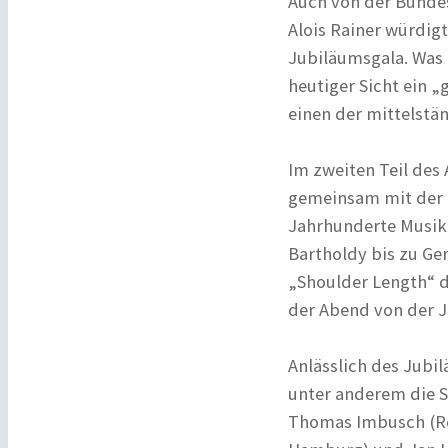
Auch von der Bundes
Alois Rainer würdig
Jubiläumsgala. Was
heutiger Sicht ein „
einen der mittelstä
Im zweiten Teil des
gemeinsam mit der 
Jahrhunderte Musik
Bartholdy bis zu Ge
„Shoulder Length“
der Abend von der J
Anlässlich des Jubil
unter anderem die S
Thomas Imbusch (Re