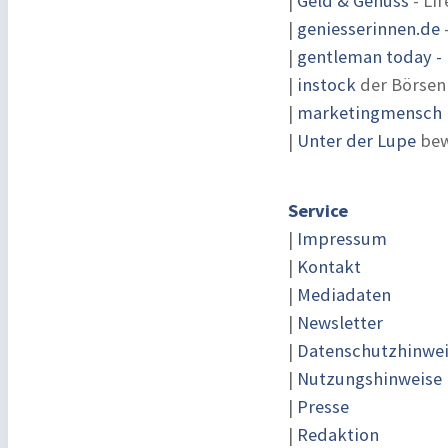
|
Geld & Genuss
- Lif
|
geniesserinnen.de
|
gentleman today - 
|
instock
der Börsen
|
marketingmensch |
|
Unter der Lupe
bew
Service
|
Impressum
|
Kontakt
|
Mediadaten
|
Newsletter
|
Datenschutzhinwe
|
Nutzungshinweise
|
Presse
|
Redaktion