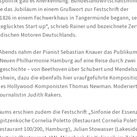
politik gab es Anerkennung: Bundeslandwirtschaftsmini
te das Jubiläum in einem Grußwort zur Festschrift der
 1826 in einem Fachwerkhaus in Tangermünde begann, se
geglücktes Start-up“, schrieb Rainer und bezeichnete Zer
ndischen Motoren Deutschlands.
 Abends nahm der Pianist Sebastian Knauer das Publiku
Neuen Philharmonie Hamburg auf eine Reise durch zwei
geschichte – von Beethoven über Schubert und Mendels
rshwin, dazu die ebenfalls hier uraufgeführte Kompositi
 des Hollywood-Komponisten Thomas Newman. Moderier
ournalistin Judith Rakers.
äums erschien zudem die Festschrift „Sinfonie der Essenz
pitzenköche Cornelia Poletto (Restaurant Cornelia Polet
staurant 100/200, Hamburg), Julian Stowasser (Lakesid