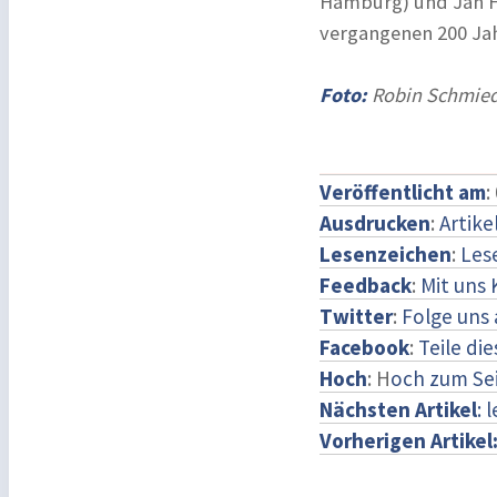
Hamburg) und Jan Ha
vergangenen 200 Jahr
Foto:
Robin Schmie
Veröffentlicht am
:
Ausdrucken
:
Artike
Lesenzeichen
:
Les
Feedback
:
Mit uns
Twitter
:
Folge uns 
Facebook
:
Teile di
Hoch
: H
och zum Se
Nächsten Artikel
: 
Vorherigen Artikel