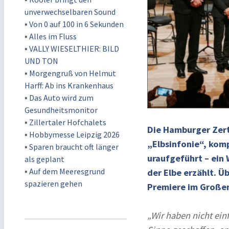
unverwechselbaren Sound
▪
Von 0 auf 100 in 6 Sekunden
▪
Alles im Fluss
▪
VALLY WIESELTHIER: BILD
UND TON
▪
Morgengruß von Helmut
Harff: Ab ins Krankenhaus
▪
Das Auto wird zum
Gesundheitsmonitor
▪
Zillertaler Hofchalets
Die Hamburger Zert
▪
Hobbymesse Leipzig 2026
„Elbsinfonie“, komp
▪
Sparen braucht oft länger
uraufgeführt – ein
als geplant
▪
Auf dem Meeresgrund
der Elbe erzählt. Ü
spazieren gehen
Premiere im Großen
„Wir haben nicht ein