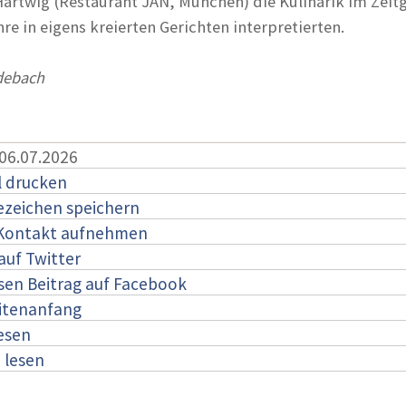
rtwig (Restaurant JAN, München) die Kulinarik im Zeitg
e in eigens kreierten Gerichten interpretierten.
debach
 06.07.2026
l drucken
ezeichen speichern
 Kontakt aufnehmen
auf Twitter
esen Beitrag auf Facebook
itenanfang
lesen
:
lesen