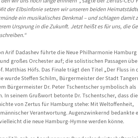
 den wir uns noch lange erinnern“
, sagte der Zertus-CEO 
Mit der Elbsinfonie setzen wir unseren beiden Heimatstädt
ünde ein musikalisches Denkmal – und schlagen damit z
rem Ursprung in die Zukunft. Jetzt heißt es für uns, die G
schreiben.“
on Arif Dadashev führte die Neue Philharmonie Hamburg
und großes Orchester auf; die solistischen Passagen ü
. Matthias Höfs. Das Finale trägt den Titel „Der Fluss in 
nie wurde Steffen Schilm, Bürgermeister der Stadt Tang
m Bürgermeister Dr. Peter Tschentscher symbolisch als
 In seinem Grußwort betonte Dr. Tschentscher, dass die
hte von Zertus für Hamburg stehe: Mit Weltoffenheit,
fmännischer Verantwortung. Augenzwinkernd bedankte er
e vielleicht die neue Hamburg-Hymne werden könne.