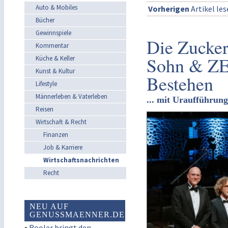
Auto & Mobiles
Vorherigen
Artikel le
Bücher
Gewinnspiele
Die Zucker
Kommentar
Sohn & ZE
Küche & Keller
Kunst & Kultur
Bestehen
Lifestyle
Männerleben & Vaterleben
... mit Uraufführung
Reisen
Wirtschaft & Recht
Finanzen
Job & Karriere
Wirtschaftsnachrichten
Recht
NEU AUF
GENUSSMAENNER.DE
▪
Rooler bringt den