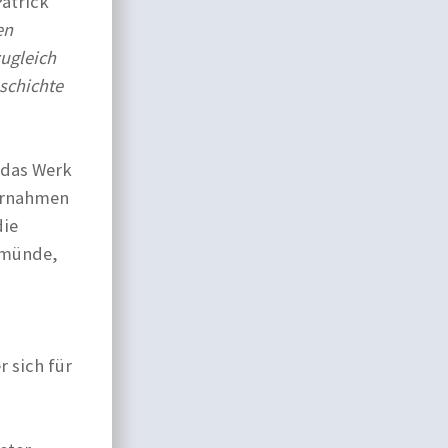
Patrick
en
ugleich
eschichte
 das Werk
bernahmen
die
ermünde,
 sich für