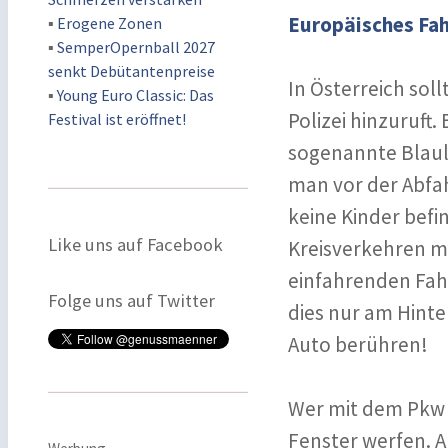
Europäisches Fah
▪
Erogene Zonen
▪
SemperOpernball 2027
senkt Debütantenpreise
In Österreich sol
▪
Young Euro Classic: Das
Polizei hinzuruf
Festival ist eröffnet!
sogenannte Blaul
man vor der Abfah
keine Kinder bef
Like uns auf Facebook
Kreisverkehren mei
einfahrenden Fahr
Folge uns auf Twitter
dies nur am Hinte
Auto berühren!
Wer mit dem Pkw i
Fenster werfen. A