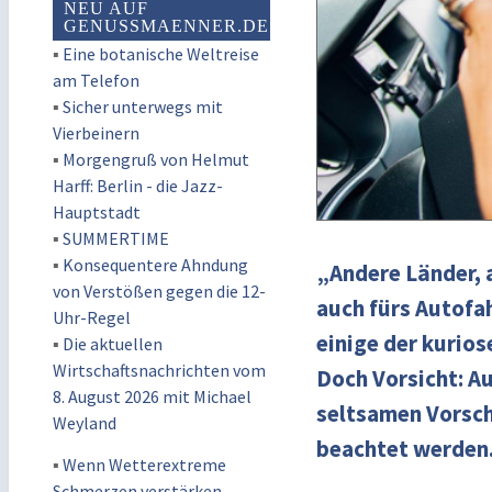
NEU AUF
GENUSSMAENNER.DE
▪
Eine botanische Weltreise
am Telefon
▪
Sicher unterwegs mit
Vierbeinern
▪
Morgengruß von Helmut
Harff: Berlin - die Jazz-
Hauptstadt
▪
SUMMERTIME
▪
Konsequentere Ahndung
„Andere Länder, a
von Verstößen gegen die 12-
auch fürs Autofa
Uhr-Regel
einige der kurio
▪
Die aktuellen
Wirtschaftsnachrichten vom
Doch Vorsicht: Au
8. August 2026 mit Michael
seltsamen Vorsch
Weyland
beachtet werden.
▪
Wenn Wetterextreme
Schmerzen verstärken