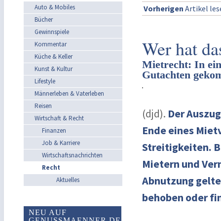
Auto & Mobiles
Vorherigen
Artikel le
Bücher
Gewinnspiele
Wer hat das
Kommentar
Küche & Keller
Mietrecht: In ei
Kunst & Kultur
Gutachten gek
Lifestyle
Männerleben & Vaterleben
Reisen
(djd).
Der Auszug
Wirtschaft & Recht
Ende eines Miet
Finanzen
Job & Karriere
Streitigkeiten. 
Wirtschaftsnachrichten
Mietern und Ver
Recht
Abnutzung gelte
Aktuelles
behoben oder fi
NEU AUF
GENUSSMAENNER.DE