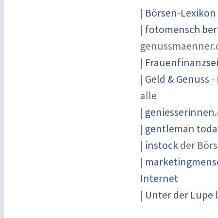
|
Börsen-Lexikon
|
fotomensch ber
genussmaenner.
|
Frauenfinanzsei
|
Geld & Genuss
-
alle
|
geniesserinnen
|
gentleman today
|
instock
der Börs
|
marketingmensc
Internet
|
Unter der Lupe