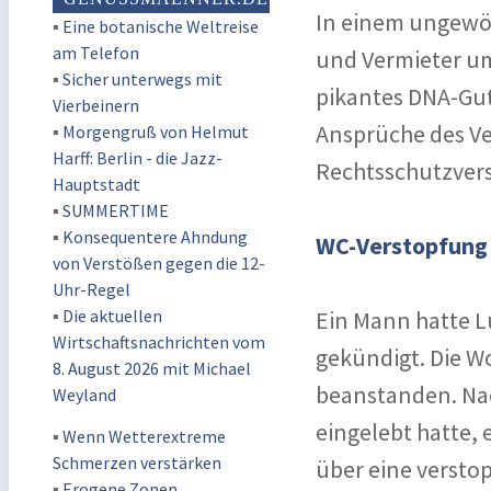
In einem ungewöh
▪
Eine botanische Weltreise
am Telefon
und Vermieter um
▪
Sicher unterwegs mit
pikantes DNA-Guta
Vierbeinern
Ansprüche des Ve
▪
Morgengruß von Helmut
Harff: Berlin - die Jazz-
Rechtsschutzvers
Hauptstadt
▪
SUMMERTIME
▪
Konsequentere Ahndung
WC-Verstopfung 
von Verstößen gegen die 12-
Uhr-Regel
▪
Die aktuellen
Ein Mann hatte 
Wirtschaftsnachrichten vom
gekündigt. Die W
8. August 2026 mit Michael
beanstanden. Na
Weyland
eingelebt hatte, 
▪
Wenn Wetterextreme
Schmerzen verstärken
über eine verstop
▪
Erogene Zonen