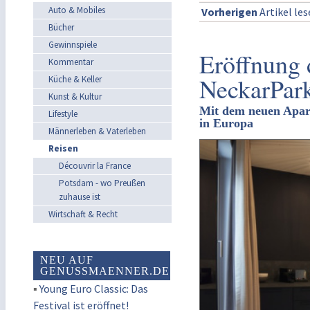
Auto & Mobiles
Vorherigen
Artikel le
Bücher
Gewinnspiele
Eröffnung 
Kommentar
NeckarPar
Küche & Keller
Kunst & Kultur
Mit dem neuen Aparth
Lifestyle
in Europa
Männerleben & Vaterleben
Reisen
Découvrir la France
Potsdam - wo Preußen
zuhause ist
Wirtschaft & Recht
NEU AUF
GENUSSMAENNER.DE
▪
Young Euro Classic: Das
Festival ist eröffnet!