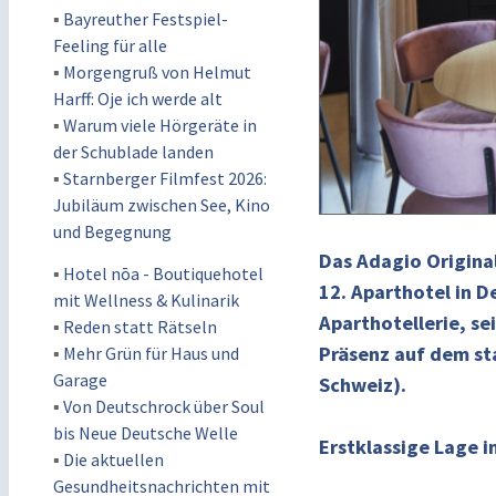
▪
Bayreuther Festspiel-
Feeling für alle
▪
Morgengruß von Helmut
Harff: Oje ich werde alt
▪
Warum viele Hörgeräte in
der Schublade landen
▪
Starnberger Filmfest 2026:
Jubiläum zwischen See, Kino
und Begegnung
Das Adagio Origina
▪
Hotel nōa - Boutiquehotel
12. Aparthotel in D
mit Wellness & Kulinarik
Aparthotellerie, se
▪
Reden statt Rätseln
Präsenz auf dem st
▪
Mehr Grün für Haus und
Garage
Schweiz).
▪
Von Deutschrock über Soul
bis Neue Deutsche Welle
Erstklassige Lage 
▪
Die aktuellen
Gesundheitsnachrichten mit