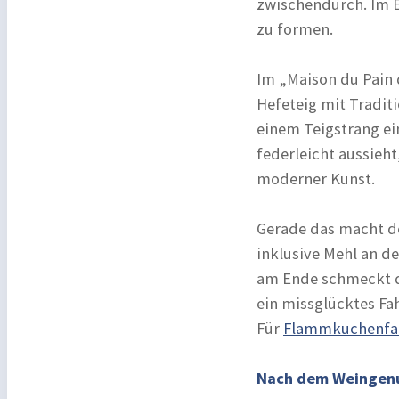
zwischendurch. Im El
zu formen.
Im „Maison du Pain 
Hefeteig mit Tradit
einem Teigstrang ei
federleicht aussieh
moderner Kunst.
Gerade das macht de
inklusive Mehl an 
am Ende schmeckt di
ein missglücktes Fa
Für
Flammkuchenfa
Nach dem Weingenu