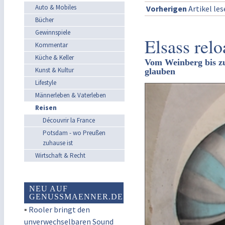
Auto & Mobiles
Vorherigen
Artikel le
Bücher
Gewinnspiele
Elsass rel
Kommentar
Küche & Keller
Vom Weinberg bis zur
Kunst & Kultur
glauben
Lifestyle
Männerleben & Vaterleben
Reisen
Découvrir la France
Potsdam - wo Preußen
zuhause ist
Wirtschaft & Recht
NEU AUF
GENUSSMAENNER.DE
▪
Rooler bringt den
unverwechselbaren Sound