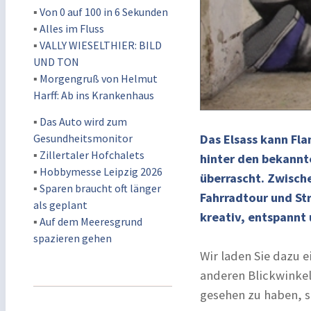
▪
Von 0 auf 100 in 6 Sekunden
▪
Alles im Fluss
▪
VALLY WIESELTHIER: BILD
UND TON
▪
Morgengruß von Helmut
Harff: Ab ins Krankenhaus
▪
Das Auto wird zum
Gesundheitsmonitor
Das Elsass kann Fl
▪
Zillertaler Hofchalets
hinter den bekannt
▪
Hobbymesse Leipzig 2026
überrascht. Zwisch
▪
Sparen braucht oft länger
Fahrradtour und Str
als geplant
kreativ, entspannt
▪
Auf dem Meeresgrund
spazieren gehen
Wir laden Sie dazu 
anderen Blickwinkel
gesehen zu haben, s