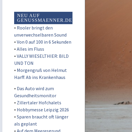
NEU AUF
GENUSSMAENNER.DE
▪
Rooler bringt den
unverwechselbaren Sound
▪
Von 0 auf 100 in 6 Sekunden
▪
Alles im Fluss
▪
VALLY WIESELTHIER: BILD
UND TON
▪
Morgengruß von Helmut
Harff: Ab ins Krankenhaus
▪
Das Auto wird zum
Gesundheitsmonitor
▪
Zillertaler Hofchalets
▪
Hobbymesse Leipzig 2026
▪
Sparen braucht oft länger
als geplant
▪
Auf dem Meeresgrund