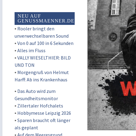
NEU AUF
GENUSSMAENNER.DE
▪
Rooler bringt den
unverwechselbaren Sound
▪
Von 0 auf 100 in 6 Sekunden
▪
Alles im Fluss
▪
VALLY WIESELTHIER: BILD
UND TON
▪
Morgengruß von Helmut
Harff: Ab ins Krankenhaus
▪
Das Auto wird zum
Gesundheitsmonitor
▪
Zillertaler Hofchalets
▪
Hobbymesse Leipzig 2026
▪
Sparen braucht oft länger
als geplant
▪
Auf dem Meeresgrund