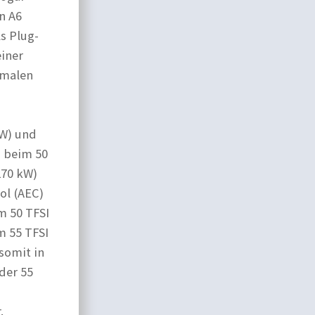
n A6
s Plug-
einer
imalen
kW) und
g beim 50
270 kW)
ol (AEC)
m 50 TFSI
m 55 TFSI
somit in
der 55
.