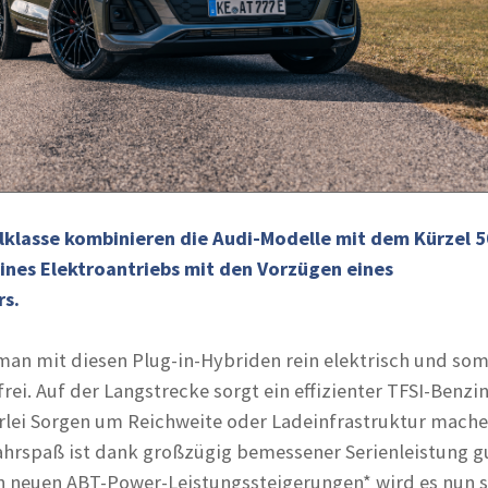
elklasse kombinieren die Audi-Modelle mit dem Kürzel 5
eines Elektroantriebs mit den Vorzügen eines
s.
man mit diesen Plug-in-Hybriden rein elektrisch und somi
rei. Auf der Langstrecke sorgt ein effizienter TFSI-Benzin
rlei Sorgen um Reichweite oder Ladeinfrastruktur mach
Fahrspaß ist dank großzügig bemessener Serienleistung g
en neuen ABT-Power-Leistungssteigerungen* wird es nun 