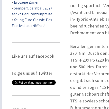
▪
Erogene Zonen
richtig sportlich. V
▪
SemperOpernball 2027
(Avant und Limousine
senkt Debütantenpreise
in-Hybrid-Antrieb a
▪
Young Euro Classic: Das
Festival ist eröffnet!
beeindruckenden Sy
Drehmoment von bis
Bei allen genannten
370 Nm. Durch den 
Like uns auf Facebook
TFSI e 299 PS (220 
und 500 Nm. Durch d
Folge uns auf Twitter
erstarkt der Verbren
e ergibt sich somit
e sind es sogar 425 
guter Nachbarschaft
TFSI e sowieso scho
Führungsanspruch d