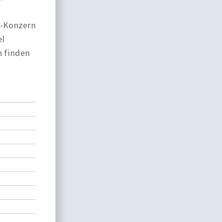
i-Konzern
el
n finden