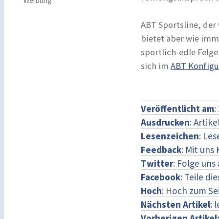
Werbung
ABT Sportsline, der
bietet aber wie imm
sportlich-edle Felg
sich im
ABT Konfigu
Veröffentlicht am
:
Ausdrucken
:
Artike
Lesenzeichen
:
Les
Feedback
:
Mit uns
Twitter
:
Folge uns 
Facebook
:
Teile di
Hoch
: H
och zum Se
Nächsten Artikel
: 
Vorherigen Artikel