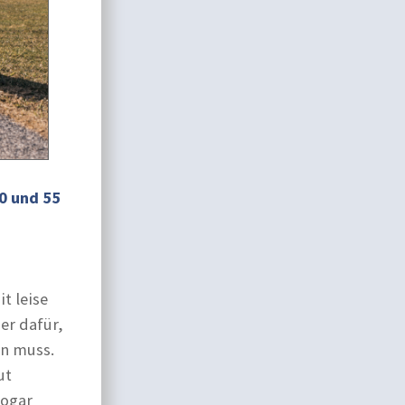
0 und 55
t leise
er dafür,
en muss.
ut
sogar