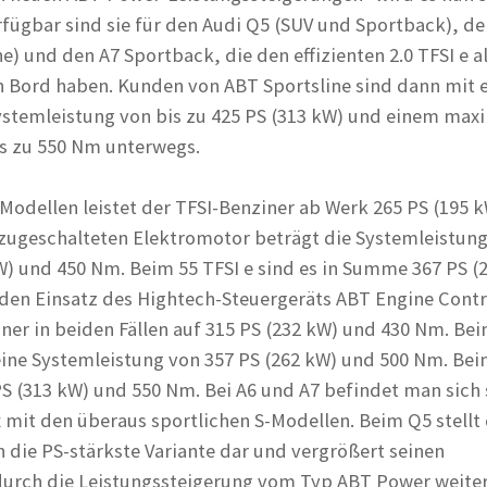
erfügbar sind sie für den Audi Q5 (SUV und Sportback), de
) und den A7 Sportback, die den effizienten 2.0 TFSI e al
n Bord haben. Kunden von ABT Sportsline sind dann mit 
stemleistung von bis zu 425 PS (313 kW) und einem max
 zu 550 Nm unterwegs.
 Modellen leistet der TFSI-Benziner ab Werk 265 PS (195 
zugeschalteten Elektromotor beträgt die Systemleistun
kW) und 450 Nm. Beim 55 TFSI e sind es in Summe 367 PS (
en Einsatz des Hightech-Steuergeräts ABT Engine Contr
ner in beiden Fällen auf 315 PS (232 kW) und 430 Nm. Bei
 eine Systemleistung von 357 PS (262 kW) und 500 Nm. Bei
PS (313 kW) und 550 Nm. Bei A6 und A7 befindet man sich 
 mit den überaus sportlichen S-Modellen. Beim Q5 stellt 
n die PS-stärkste Variante dar und vergrößert seinen
urch die Leistungssteigerung vom Typ ABT Power weiter