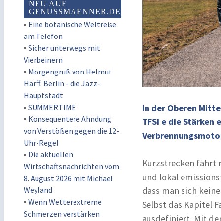
NEU AUF
GENUSSMAENNER.DE
▪
Eine botanische Weltreise
am Telefon
▪
Sicher unterwegs mit
Vierbeinern
▪
Morgengruß von Helmut
Harff: Berlin - die Jazz-
Hauptstadt
▪
SUMMERTIME
In der Oberen Mitt
▪
Konsequentere Ahndung
TFSI e die Stärken 
von Verstößen gegen die 12-
Verbrennungsmotor
Uhr-Regel
▪
Die aktuellen
Kurzstrecken fährt 
Wirtschaftsnachrichten vom
und lokal emissionsf
8. August 2026 mit Michael
Weyland
dass man sich keine
▪
Wenn Wetterextreme
Selbst das Kapitel 
Schmerzen verstärken
ausdefiniert. Mit d