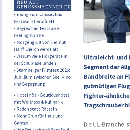
NEU AUF
GENUSSMAENNER.DE
▪
Young Euro Classic: Das
Festival ist eröffnet!
▪
Bayreuther Festspiel-
Feeling für alle
▪
Morgengruß von Helmut
Harff: Oje ich werde alt
▪
Warum viele Hörgeräte in
Ultraleicht- und
der Schublade landen
Segment der Allg
▪
Starnberger Filmfest 2026:
Bandbreite an F
Jubiläum zwischen See, Kino
und Begegnung
gutmütigen Fluge
Fighter-ähnlich
▪
Hotel nōa - Boutiquehotel
mit Wellness & Kulinarik
Tragschrauber bi
▪
Reden statt Rätseln
▪
Mehr Grün für Haus und
Garage
Die UL-Branche is
▪
Von Deutschrock über Soul