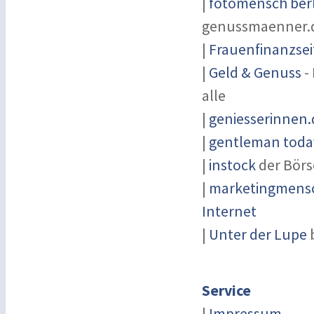
|
fotomensch berl
genussmaenner.
|
Frauenfinanzsei
|
Geld & Genuss
-
alle
|
geniesserinnen.
|
gentleman today
|
instock
der Börs
|
marketingmensch
Internet
|
Unter der Lupe
Service
|
Impressum