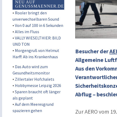
NEU AUF
GENUSSMAENNER.DE
▪
Rooler bringt den
unverwechselbaren Sound
▪
Von 0 auf 100 in 6 Sekunden
▪
Alles im Fluss
▪
VALLY WIESELTHIER: BILD
UND TON
▪
Morgengruß von Helmut
Besucher der
AE
Harff: Ab ins Krankenhaus
Allgemeine Luft
▪
Das Auto wird zum
Aus den Vorkomm
Gesundheitsmonitor
Verantwortliche
▪
Zillertaler Hofchalets
Sicherheitskonze
▪
Hobbymesse Leipzig 2026
▪
Sparen braucht oft länger
Abflug – beschle
als geplant
▪
Auf dem Meeresgrund
spazieren gehen
Zur AERO vom 19. 