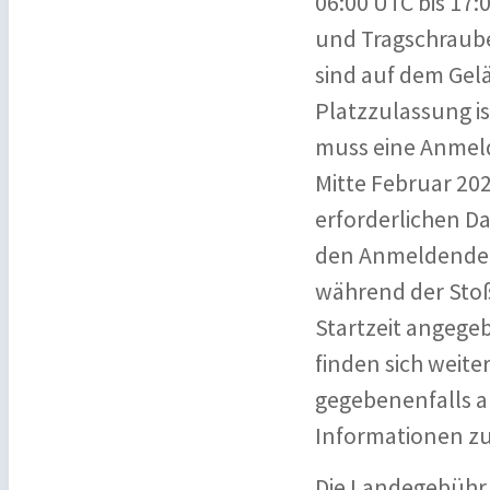
06:00 UTC bis 17:
und Tragschraube
sind auf dem Gel
Platzzulassung i
muss eine Anmeld
Mitte Februar 20
erforderlichen D
den Anmeldenden
während der Stoß
Startzeit angege
finden sich weite
gegebenenfalls au
Informationen zur
Die Landegebühr 