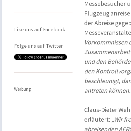
Messebesucher un
Flugzeug anreisen
der Abreise gegeb
Like uns auf Facebook
Messeveranstalte
Vorkommnissen de
Folge uns auf Twitter
Zusammenarbeit m
und den Behörden
den Kontrollvorga
beschleunigt, dam
Werbung
antreten können.
Claus-Dieter Weh
erläutert:
„Wir fr
abreisenden AERO