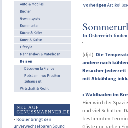
Auto & Mobiles
Vorherigen
Artikel le
Bücher
Gewinnspiele
Sommerurla
Kommentar
Küche & Keller
In Österreich find
Kunst & Kultur
Lifestyle
(djd).
Die Temperatu
Männerleben & Vaterleben
Reisen
andere nach kühlen
Découvrir la France
Besucher jederzeit
Potsdam - wo Preußen
mit Abkühlung inklu
zuhause ist
Wirtschaft & Recht
• Waldbaden im Bre
Hier wird der Spazi
NEU AUF
und viel Schatten. 
GENUSSMAENNER.DE
bestimmten Termine
▪
Rooler bringt den
unverwechselbaren Sound
Gäste und geben Ei