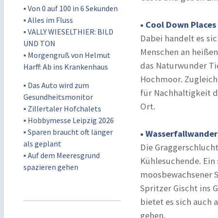
▪
Von 0 auf 100 in 6 Sekunden
▪
Alles im Fluss
• Cool Down Places
▪
VALLY WIESELTHIER: BILD
Dabei handelt es sic
UND TON
Menschen an heißen
▪
Morgengruß von Helmut
das Naturwunder Tie
Harff: Ab ins Krankenhaus
Hochmoor. Zugleich 
▪
Das Auto wird zum
für Nachhaltigkeit 
Gesundheitsmonitor
Ort.
▪
Zillertaler Hofchalets
▪
Hobbymesse Leipzig 2026
▪
Sparen braucht oft länger
• Wasserfallwander
als geplant
Die Graggerschlucht
▪
Auf dem Meeresgrund
Kühlesuchende. Ein
spazieren gehen
moosbewachsener St
Spritzer Gischt ins 
bietet es sich auch
gehen.