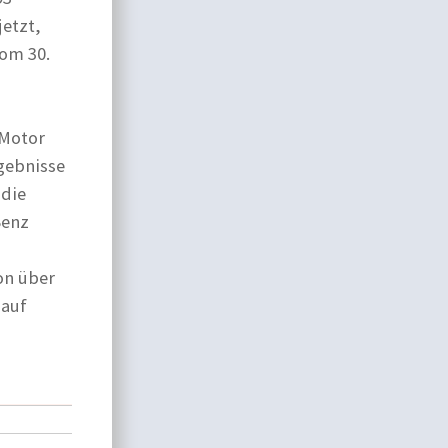
jetzt,
vom 30.
 Motor
gebnisse
 die
Benz
on über
 auf