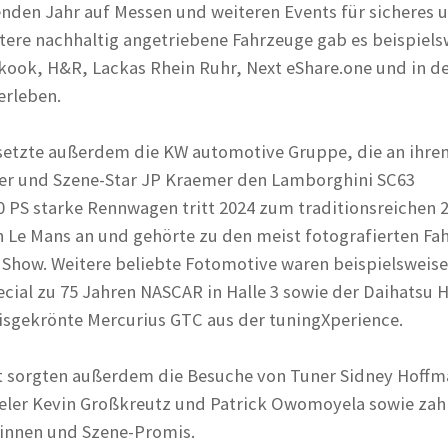
nden Jahr auf Messen und weiteren Events für sicheres 
itere nachhaltig angetriebene Fahrzeuge gab es beispiels
kook, H&R, Lackas Rhein Ruhr, Next eShare.one und in d
erleben.
 setzte außerdem die KW automotive Gruppe, die an ihre
r und Szene-Star JP Kraemer den Lamborghini SC63
0 PS starke Rennwagen tritt 2024 zum traditionsreichen 2
 Le Mans an und gehörte zu den meist fotografierten Fa
 Show. Weitere beliebte Fotomotive waren beispielsweise
cial zu 75 Jahren NASCAR in Halle 3 sowie der Daihatsu H
isgekrönte Mercurius GTC aus der tuningXperience.
 sorgten außerdem die Besuche von Tuner Sidney Hoffm
eler Kevin Großkreutz und Patrick Owomoyela sowie zahl
*innen und Szene-Promis.