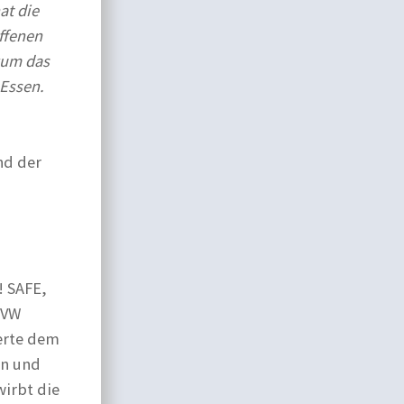
at die
ffenen
ikum das
 Essen.
nd der
! SAFE,
 VW
ierte dem
rn und
wirbt die