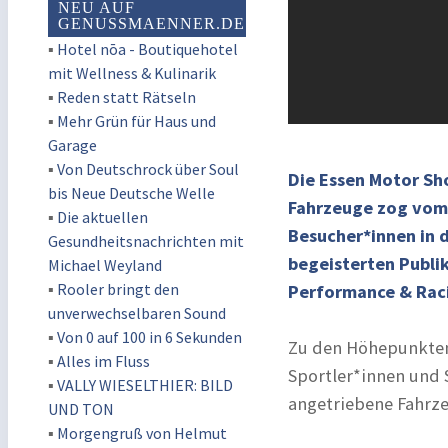
NEU AUF
GENUSSMAENNER.DE
▪
Hotel nōa - Boutiquehotel
mit Wellness & Kulinarik
▪
Reden statt Rätseln
▪
Mehr Grün für Haus und
Garage
▪
Von Deutschrock über Soul
Die Essen Motor Show
bis Neue Deutsche Welle
Fahrzeuge zog vom 
▪
Die aktuellen
Besucher*innen in 
Gesundheitsnachrichten mit
begeisterten Publi
Michael Weyland
▪
Rooler bringt den
Performance & Racin
unverwechselbaren Sound
▪
Von 0 auf 100 in 6 Sekunden
Zu den Höhepunkten
▪
Alles im Fluss
Sportler*innen und 
▪
VALLY WIESELTHIER: BILD
angetriebene Fahrze
UND TON
▪
Morgengruß von Helmut