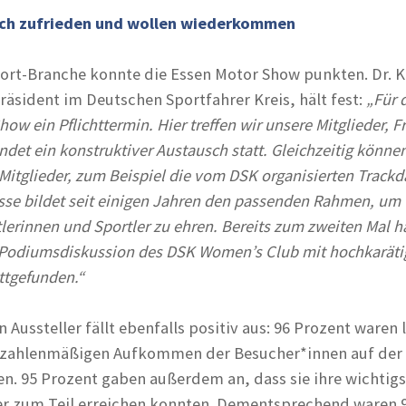
sich zufrieden und wollen wiederkommen
ort-Branche konnte die Essen Motor Show punkten. Dr. K
räsident im Deutschen Sportfahrer Kreis, hält fest:
„Für 
how ein Pflichttermin. Hier treffen wir unsere Mitglieder, 
ndet ein konstruktiver Austausch statt. Gleichzeitig könne
Mitglieder, zum Beispiel die vom DSK organisierten Trackd
esse bildet seit einigen Jahren den passenden Rahmen, um
tlerinnen und Sportler zu ehren. Bereits zum zweiten Mal h
 Podiumsdiskussion des DSK Women’s Club mit hochkaräti
ttgefunden.“
n Aussteller fällt ebenfalls positiv aus: 96 Prozent waren 
zahlenmäßigen Aufkommen der Besucher*innen auf der
n. 95 Prozent gaben außerdem an, dass sie ihre wichtig
er zum Teil erreichen konnten. Dementsprechend waren 