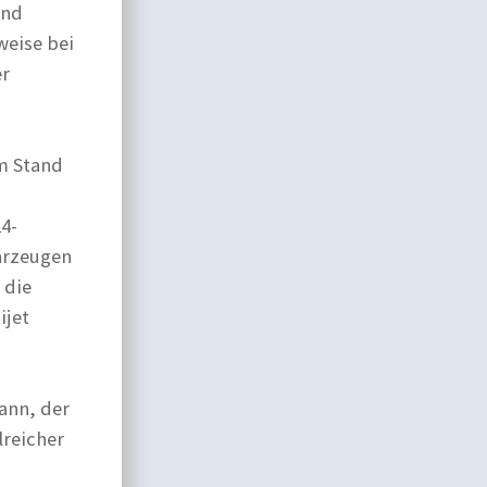
und
weise bei
er
m Stand
4-
hrzeugen
 die
ijet
ann, der
reicher