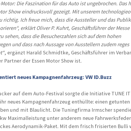
Motor: Die Faszination für das Auto ist ungebrochen. Das h
tor Show eindrucksvoll gezeigt. Mit unserem technologieo
u richtig. Ich freue mich, dass die Aussteller und das Publ
rieren“, erklärt Oliver P. Kuhrt, Geschäftsführer der Messe
 zu sehen, dass die Besucherzahlen sich auf dem hohen
egen und dass nach Aussage von Ausstellern zudem reges
t“
, ergänzt Harald Schmidtke, Geschäftsführer im Verba
r Partner der Essen Motor Show ist.
sentiert neues Kampagnenfahrzeug: VW ID.Buzz
cker auf dem Auto-Festival sorgte die Initiative TUNE IT
ihr neues Kampagnenfahrzeug enthüllte: einen getunten
arben und mit Blaulicht. Die Tuningfirma Irmscher spend
0 kw Maximalleistung unter anderem neue Fahrwerksfede
ckes Aerodynamik-Paket. Mit dem frisch frisierten Bulli 