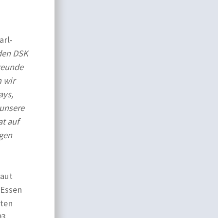
arl-
den DSK
Freunde
n wir
ays,
 unsere
at auf
gen
laut
 Essen
sten
93