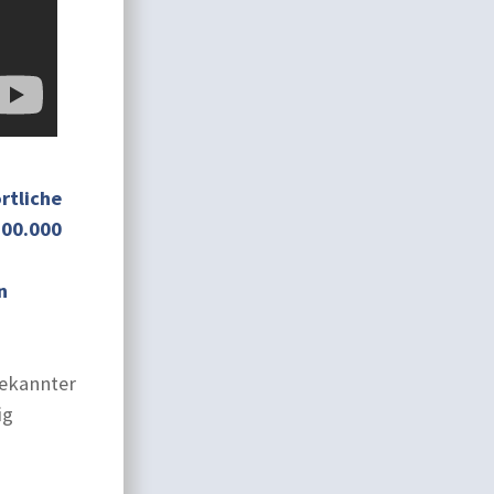
rtliche
200.000
n
ekannter
ig