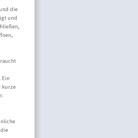
 und die
igt und
hließen,
ffnen,
braucht
 Ein
r kurze
r.
nliche
 die