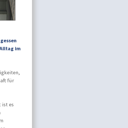
agessen
Alltag im
igkeiten,
aft für
 ist es
n
em