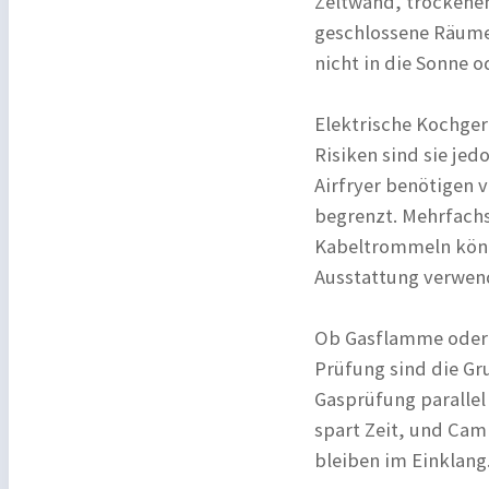
Zeltwand, trockenem
geschlossene Räume 
nicht in die Sonne 
Elektrische Kochgerä
Risiken sind sie je
Airfryer benötigen 
begrenzt. Mehrfachs
Kabeltrommeln könne
Ausstattung verwend
Ob Gasflamme oder 
Prüfung sind die Gr
Gasprüfung parallel
spart Zeit, und Ca
bleiben im Einklang