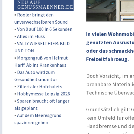
NEU AUF
GENUSSMAENNER.DE
▪
Rooler bringt den
unverwechselbaren Sound
▪
Von 0 auf 100 in 6 Sekunden
In vielen Wohnmobi
▪
Alles im Fluss
genutzten Ausrüstu
▪
VALLY WIESELTHIER: BILD
oder das schmackhaf
UND TON
▪
Morgengruß von Helmut
Freizeitfahrzeug.
Harff: Ab ins Krankenhaus
▪
Das Auto wird zum
Doch Vorsicht, im e
Gesundheitsmonitor
brennbare Materiali
▪
Zillertaler Hofchalets
Technische Überwac
▪
Hobbymesse Leipzig 2026
▪
Sparen braucht oft länger
als geplant
Grundsätzlich gilt: 
▪
Auf dem Meeresgrund
kein Umfeld für of
spazieren gehen
Handbremse und den