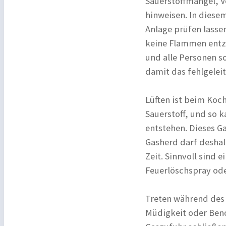
Sauerstoffmangel, 
hinweisen. In diesem
Anlage prüfen lassen
keine Flammen entzü
und alle Personen so
damit das fehlgelei
Lüften ist beim Koc
Sauerstoff, und so
entstehen. Dieses Ga
Gasherd darf deshal
Zeit. Sinnvoll sind
Feuerlöschspray oder
Treten während des
Müdigkeit oder Beno