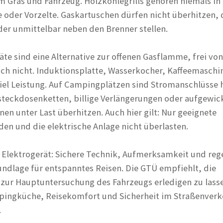
 Gras und Fahrzeug. Holzkohlegrills gehören niemals in
oder Vorzelte. Gaskartuschen dürfen nicht überhitzen, 
oder unmittelbar neben den Brenner stellen.
te sind eine Alternative zur offenen Gasflamme, frei von
doch nicht. Induktionsplatte, Wasserkocher, Kaffeemaschi
viel Leistung. Auf Campingplätzen sind Stromanschlüsse 
teckdosenketten, billige Verlängerungen oder aufgewic
n unter Last überhitzen. Auch hier gilt: Nur geeignete
en und die elektrische Anlage nicht überlasten.
Elektrogerät: Sichere Technik, Aufmerksamkeit und re
undlage für entspanntes Reisen. Die GTÜ empfiehlt, die
 zur Hauptuntersuchung des Fahrzeugs erledigen zu lass
mpingküche, Reisekomfort und Sicherheit im Straßenverk
.