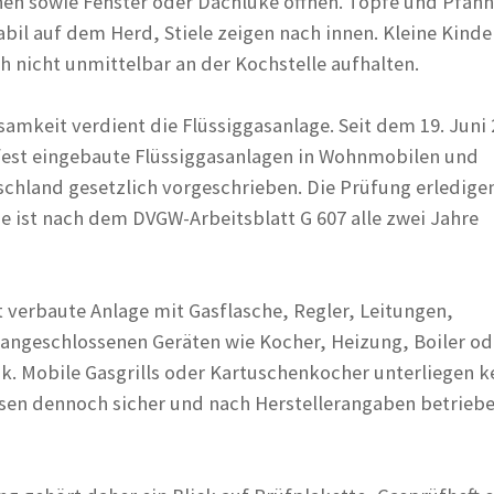
en sowie Fenster oder Dachluke öffnen. Töpfe und Pfan
bil auf dem Herd, Stiele zeigen nach innen. Kleine Kinde
ch nicht unmittelbar an der Kochstelle aufhalten.
mkeit verdient die Flüssiggasanlage. Seit dem 19. Juni 
fest eingebaute Flüssiggasanlagen in Wohnmobilen und
hland gesetzlich vorgeschrieben. Die Prüfung erledigen
ie ist nach dem DVGW-Arbeitsblatt G 607 alle zwei Jahre
t verbaute Anlage mit Gasflasche, Regler, Leitungen,
ngeschlossenen Geräten wie Kocher, Heizung, Boiler od
. Mobile Gasgrills oder Kartuschenkocher unterliegen k
ssen dennoch sicher und nach Herstellerangaben betrieb