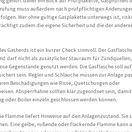
ng gehört daher ein Blick auf Prüfplakette, Gasprüfheft 
 Prüfung muss außerdem nach prüfpflichtigen Änderunge
olgen. Wer ohne gültige Gasplakette unterwegs ist, riski
ächtigt zudem die eigene Sicherheit und die der andere
s Gasherds ist ein kurzer Check sinnvoll. Der Gasflasch
nd darf nicht als zusätzlicher Stauraum für Zündquellen,
lose Gegenstände genutzt werden. Die Gasflasche soll au
ichert sein. Regler und Schläuche müssen zur Anlage pa
baren Beschädigungen wie Risse, Quetschungen oder
isen. Absperrhähne sollten klar zugeordnet sein, damit
g oder Boiler einzeln geschlossen werden können.
ie Flamme liefert Hinweise auf den Anlagenzustand. Sie s
nen. Eine gelbe, rußende oder flackernde Flamme kann 