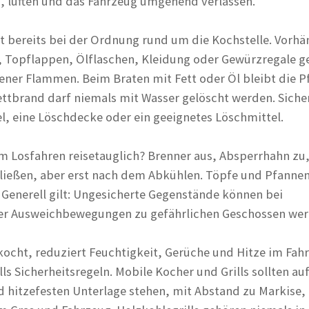
, lüften und das Fahrzeug umgehend verlassen.
 bereits bei der Ordnung rund um die Kochstelle. Vorhä
, Topflappen, Ölflaschen, Kleidung oder Gewürzregale g
ffener Flammen. Beim Braten mit Fett oder Öl bleibt die 
Fettbrand darf niemals mit Wasser gelöscht werden. Siche
l, eine Löschdecke oder ein geeignetes Löschmittel.
em Losfahren reisetauglich? Brenner aus, Absperrhahn zu
ießen, aber erst nach dem Abkühlen. Töpfe und Pfanne
. Generell gilt: Ungesicherte Gegenstände können bei
r Ausweichbewegungen zu gefährlichen Geschossen wer
kocht, reduziert Feuchtigkeit, Gerüche und Hitze im Fah
ls Sicherheitsregeln. Mobile Kocher und Grills sollten auf
d hitzefesten Unterlage stehen, mit Abstand zu Markise,