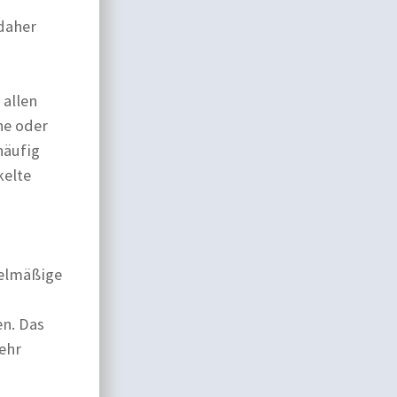
daher
 allen
ne oder
häufig
kelte
gelmäßige
en. Das
ehr