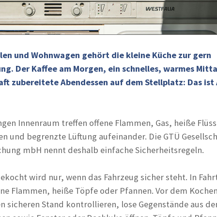
len und Wohnwagen gehört die kleine Küche zur gern
ng. Der Kaffee am Morgen, ein schnelles, warmes Mitt
t zubereitete Abendessen auf dem Stellplatz: Das ist 
ngen Innenraum treffen offene Flammen, Gas, heiße Flüss
en und begrenzte Lüftung aufeinander. Die GTÜ Gesellsch
hung mbH nennt deshalb einfache Sicherheitsregeln.
Gekocht wird nur, wenn das Fahrzeug sicher steht. In Fahrt
fene Flammen, heiße Töpfe oder Pfannen. Vor dem Koche
 sicheren Stand kontrollieren, lose Gegenstände aus d