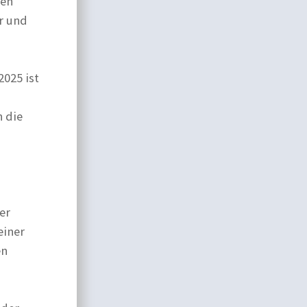
nen
r und
2025 ist
 die
er
einer
en