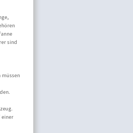
nge,
ehören
Pfanne
rer sind
,
n müssen
den.
rzeug.
 einer