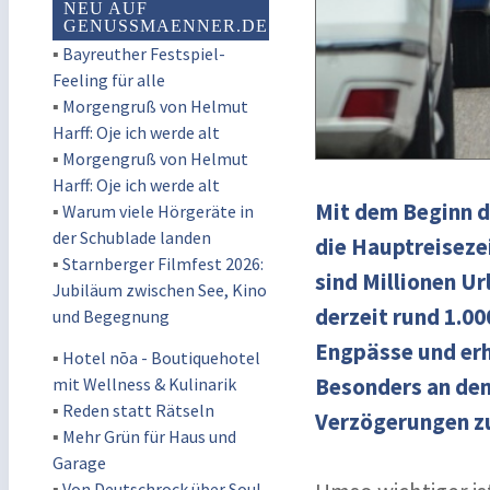
NEU AUF
GENUSSMAENNER.DE
▪
Bayreuther Festspiel-
Feeling für alle
▪
Morgengruß von Helmut
Harff: Oje ich werde alt
▪
Morgengruß von Helmut
Harff: Oje ich werde alt
Mit dem Beginn d
▪
Warum viele Hörgeräte in
der Schublade landen
die Hauptreiseze
▪
Starnberger Filmfest 2026:
sind Millionen U
Jubiläum zwischen See, Kino
derzeit rund 1.0
und Begegnung
Engpässe und erh
▪
Hotel nōa - Boutiquehotel
Besonders an den
mit Wellness & Kulinarik
▪
Reden statt Rätseln
Verzögerungen zu
▪
Mehr Grün für Haus und
Garage
▪
Von Deutschrock über Soul