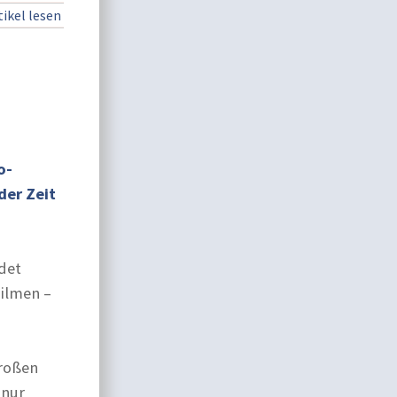
ikel lesen
o-
der Zeit
ldet
Filmen –
großen
 nur