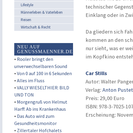
Lifestyle
technischer Gegenst
Männerleben & Vaterleben
Einklang oder in Zw
Reisen
Wirtschaft & Recht
Da gliedern sich Fah
kommen an den schi
NEU AUF
nur sieht, was er we
GENUSSMAENNER.DE
im Kopfkino entsteh
▪
Rooler bringt den
unverwechselbaren Sound
Car Stills
▪
Von 0 auf 100 in 6 Sekunden
▪
Alles im Fluss
Autor: Walter Panger
▪
VALLY WIESELTHIER: BILD
Verlag:
Anton Pustet
UND TON
Preis: 29,00 Euro
▪
Morgengruß von Helmut
ISBN: 978-3-7025-10
Harff: Ab ins Krankenhaus
Erscheinung: Novem
▪
Das Auto wird zum
Gesundheitsmonitor
▪
Zillertaler Hofchalets