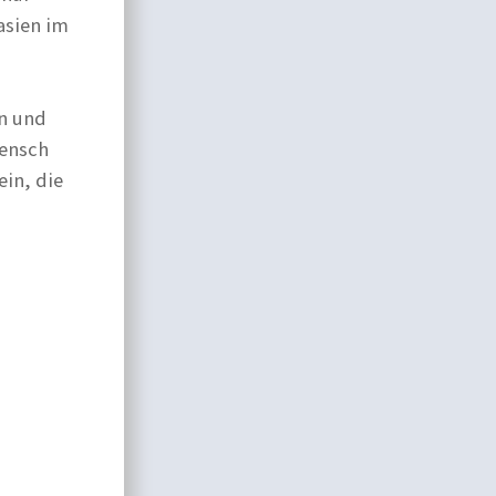
asien im
in und
Mensch
ein, die