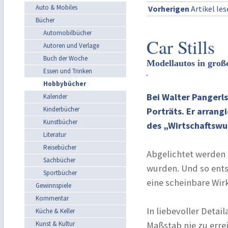
Auto & Mobiles
Vorherigen
Artikel le
Bücher
Automobilbücher
Car Stills
Autoren und Verlage
Buch der Woche
Modellautos in groß
Essen und Trinken
Hobbybücher
Bei Walter Pangerls
Kalender
Kinderbücher
Porträts. Er arrang
Kunstbücher
des „Wirtschaftswu
Literatur
Reisebücher
Abgelichtet werden d
Sachbücher
wurden. Und so ents
Sportbücher
eine scheinbare Wirk
Gewinnspiele
Kommentar
In liebevoller Detai
Küche & Keller
Kunst & Kultur
Maßstab nie zu erre