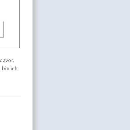
davor.
 bin ich