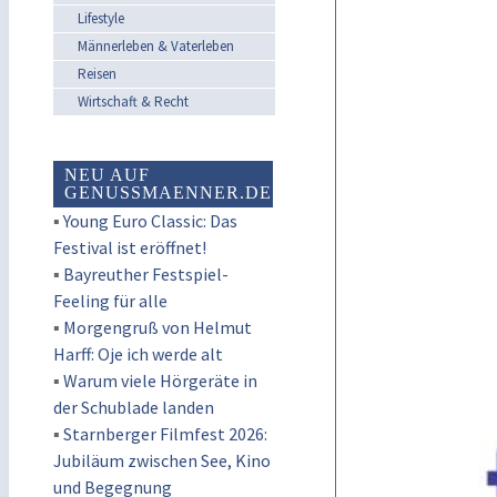
Lifestyle
Männerleben & Vaterleben
Reisen
Wirtschaft & Recht
NEU AUF
GENUSSMAENNER.DE
▪
Young Euro Classic: Das
Festival ist eröffnet!
▪
Bayreuther Festspiel-
Feeling für alle
▪
Morgengruß von Helmut
Harff: Oje ich werde alt
▪
Warum viele Hörgeräte in
der Schublade landen
▪
Starnberger Filmfest 2026:
Jubiläum zwischen See, Kino
und Begegnung