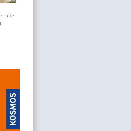
 – die
t