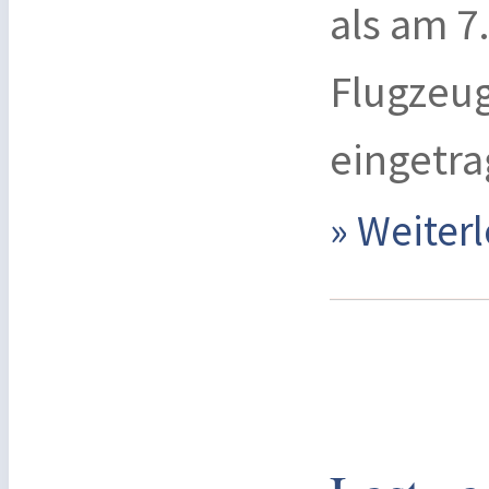
als am 7
Flugzeu
eingetr
» Weite