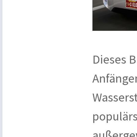
Dieses B
Anfängen
Wassers
populärs
außerge