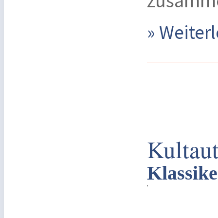
zusamme
» Weite
Kultau
Klassike