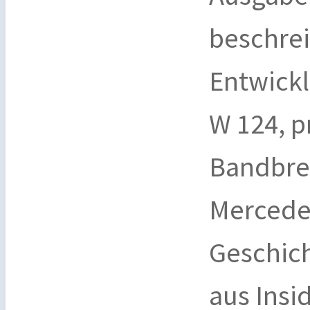
beschreib
Entwick
W 124, p
Bandbrei
Mercede
Geschich
aus Insi