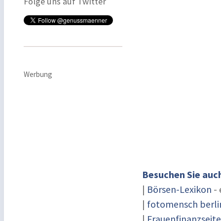
Folge uns auf Twitter
Werbung
Besuchen Sie auc
|
Börsen-Lexikon
- 
|
fotomensch berli
|
Frauenfinanzseite