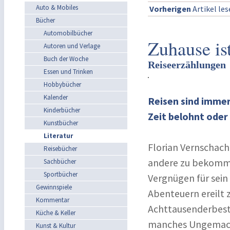
Auto & Mobiles
Vorherigen
Artikel le
Bücher
Automobilbücher
Zuhause is
Autoren und Verlage
Buch der Woche
Reiseerzählungen
Essen und Trinken
Hobbybücher
Kalender
Reisen sind imme
Kinderbücher
Zeit belohnt oder
Kunstbücher
Literatur
Florian Vernschach 
Reisebücher
andere zu bekommen
Sachbücher
Sportbücher
Vergnügen für sein
Gewinnspiele
Abenteuern ereilt
Kommentar
Achttausenderbeste
Küche & Keller
manches Ungemach,
Kunst & Kultur