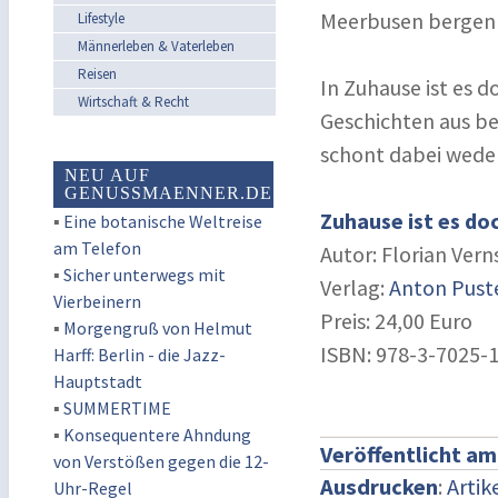
Meerbusen bergen
Lifestyle
Männerleben & Vaterleben
Reisen
In Zuhause ist es
Wirtschaft & Recht
Geschichten aus be
schont dabei weder
NEU AUF
GENUSSMAENNER.DE
Zuhause ist es d
▪
Eine botanische Weltreise
am Telefon
Autor: Florian Ver
▪
Sicher unterwegs mit
Verlag:
Anton Pust
Vierbeinern
Preis: 24,00 Euro
▪
Morgengruß von Helmut
ISBN: 978-3-7025-
Harff: Berlin - die Jazz-
Hauptstadt
▪
SUMMERTIME
▪
Konsequentere Ahndung
Veröffentlicht am
von Verstößen gegen die 12-
Ausdrucken
:
Artik
Uhr-Regel