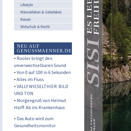
Lifestyle
Männerleben & Vaterleben
Reisen
Wirtschaft & Recht
NEU AUF
GENUSSMAENNER.DE
▪
Rooler bringt den
unverwechselbaren Sound
▪
Von 0 auf 100 in 6 Sekunden
▪
Alles im Fluss
▪
VALLY WIESELTHIER: BILD
UND TON
▪
Morgengruß von Helmut
Harff: Ab ins Krankenhaus
▪
Das Auto wird zum
Gesundheitsmonitor