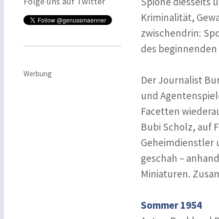
Spione diesseits 
Folge uns auf Twitter
Kriminalität, Gew
zwischendrin: Spo
des beginnenden 
Werbung
Der Journalist Bu
und Agentenspiele
Facetten wiederau
Bubi Scholz, auf F
Geheimdienstler u
geschah – anhan
Miniaturen. Zusam
Sommer 1954