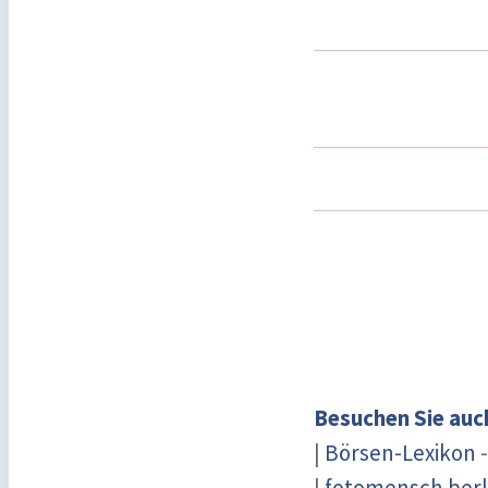
Besuchen Sie auc
|
Börsen-Lexikon
-
|
fotomensch berl