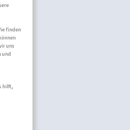
sere
ie finden
 können
wir uns
n und
hilft,