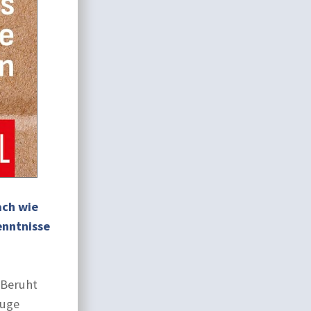
ach wie
enntnisse
 Beruht
luge