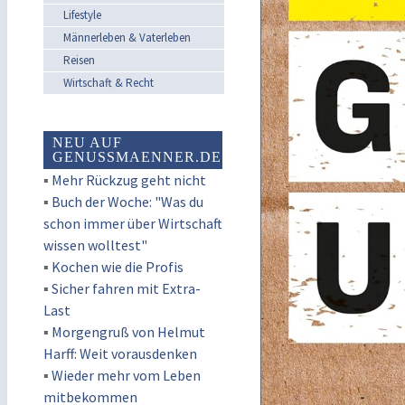
Lifestyle
Männerleben & Vaterleben
Reisen
Wirtschaft & Recht
NEU AUF
GENUSSMAENNER.DE
▪
Mehr Rückzug geht nicht
▪
Buch der Woche: "Was du
schon immer über Wirtschaft
wissen wolltest"
▪
Kochen wie die Profis
▪
Sicher fahren mit Extra-
Last
▪
Morgengruß von Helmut
Harff: Weit vorausdenken
▪
Wieder mehr vom Leben
mitbekommen